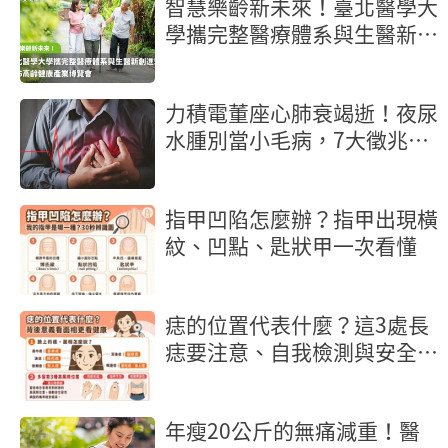
智慧樂齡新未來！臺北醫學大
學攜完整醫療體系與生醫新創
進駐2026高齡健康產業博覽
會
力積電董座心肺衰竭逝！夜尿
水腫別當小毛病，7大徵兆是
心臟求救
指甲凹陷怎麼辦？指甲出現橫
紋、凹點、匙狀甲一次看懂
痣的位置代表什麼？這3處長
痣要注意、自我檢測與安全除
痣指南
年瘦20公斤的無痛減重！醫