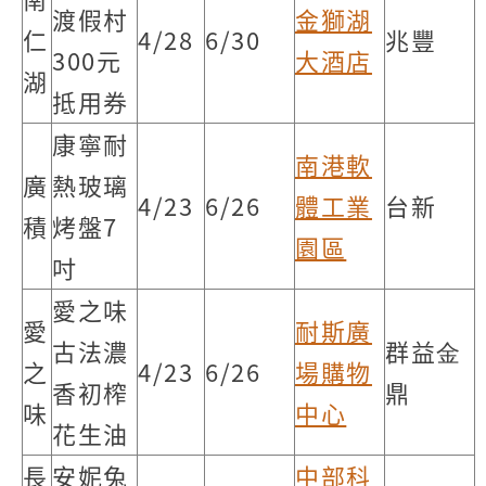
渡假村
金獅湖
仁
4/28
6/30
兆豐
300元
大酒店
湖
抵用券
康寧耐
南港軟
廣
熱玻璃
4/23
6/26
體工業
台新
積
烤盤7
園區
吋
愛之味
愛
耐斯廣
古法濃
群益⾦
之
4/23
6/26
場購物
香初榨
鼎
味
中心
花生油
長
安妮兔
中部科