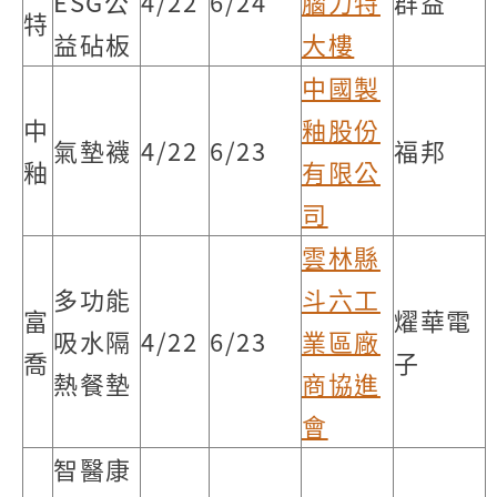
ESG公
4/22
6/24
腦力特
群益
特
益砧板
大樓
中國製
中
釉股份
氣墊襪
4/22
6/23
福邦
釉
有限公
司
雲林縣
多功能
斗六工
富
燿華電
吸水隔
4/22
6/23
業區廠
喬
子
熱餐墊
商協進
會
智醫康