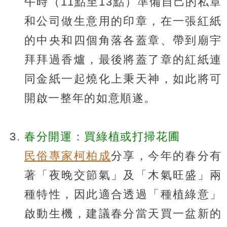
午時（11點至13點）準備自己的私章
和公司做生意用的印章，在一張紅紙
的中央和四個角落各蓋章、帶到廟宇
拜拜過香爐，最後將蓋了章的紅紙連
同金紙一起燒化上秉天神，如此將可
開啟一整年的如意順遂。
春分開運：買綠植或打掃花圃
民俗專家柯柏成
分享，今年的春分有
著「夜晚交節氣」及「木氣旺盛」兩
種特性，因此適合透過「種植綠意」
啟動生機，建議春分當天買一盆新的