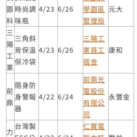
園
時尚調
4/23
6/26
學園區
元大
科
味瓶
管理局
三
三角斜
三陽工
陽
背保溫
4/23
6/26
業員工
康和
工
保冷袋
宿舍
業
前鼎光
隨身防
前
電股份
身警報
4/22
6/24
永豐金
鼎
有限公
器
司
台灣製
仁寶電
力