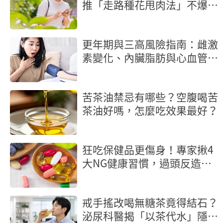
推「走路種花甩肉法」不爆汗
輕鬆燃脂
更年期與三高風險指南：雌激
素變化、內臟脂肪與心血管保
護策略
苦茶油禁忌有哪些？空腹喝苦
茶油好嗎，怎麼吃效果最好？
狂吃保健品更傷身！專家揪4
大NG健康習慣，過頭反造成
慢性發炎
戒手搖改喝無糖茶竟得結石？
泌尿科醫揭「以茶代水」隱形