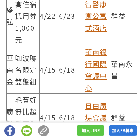
寓住宿
智醫康
盛
抵用券
4/22
6/23
寓公寓
群益
弘
1,000
式酒店
元
華南銀
華
咖波聯
行國際
華南永
南
名限定
4/15
6/18
會議中
昌
金
雙盤組
心
毛寶好
自由廣
廣
無比超
4/15
6/18
場會議
群益
穎
淨亮洗
中心
衣精