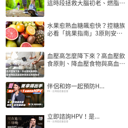
這時段拯救大腦初老、燃脂又
抗炎
水果愈熟血糖飆愈快？控糖族
必看「挑果指南」3原則安心
吃
血壓高怎麼降下來？高血壓飲
食原則、降血壓食物與高血壓
飲食禁忌完整解析
伴侶和妳一起預防H...
PR・台灣癌症基金會
立即諮詢HPV！是...
PR・台灣癌症基金會