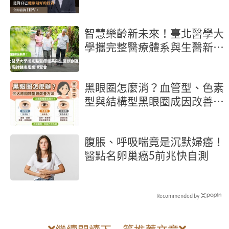
智慧樂齡新未來！臺北醫學大
學攜完整醫療體系與生醫新創
進駐2026高齡健康產業博覽
會
黑眼圈怎麼消？血管型、色素
型與結構型黑眼圈成因改善方
法
腹脹、呼吸喘竟是沉默婦癌！
醫點名卵巢癌5前兆快自測
Recommended by