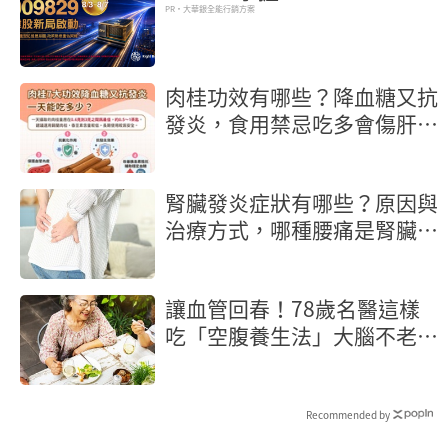
PR・大華銀全能行銷方案
肉桂功效有哪些？降血糖又抗
發炎，食用禁忌吃多會傷肝
嗎？
腎臟發炎症狀有哪些？原因與
治療方式，哪種腰痛是腎臟發
炎？
讓血管回春！78歲名醫這樣
吃「空腹養生法」大腦不老又
長壽
Recommended by