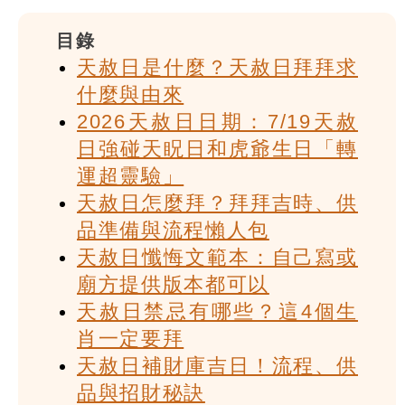
目錄
天赦日是什麼？天赦日拜拜求
什麼與由來
2026天赦日日期：7/19天赦
日強碰天眖日和虎爺生日「轉
運超靈驗」
天赦日怎麼拜？拜拜吉時、供
品準備與流程懶人包
天赦日懺悔文範本：自己寫或
廟方提供版本都可以
天赦日禁忌有哪些？這4個生
肖一定要拜
天赦日補財庫吉日！流程、供
品與招財秘訣