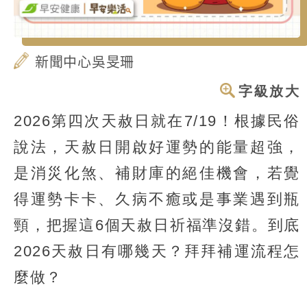
新聞中心吳旻珊
字級放大
2026第四次天赦日就在7/19！根據民俗
說法，天赦日開啟好運勢的能量超強，
是消災化煞、補財庫的絕佳機會，若覺
得運勢卡卡、久病不癒或是事業遇到瓶
頸，把握這6個天赦日祈福準沒錯。到底
2026天赦日有哪幾天？拜拜補運流程怎
麼做？