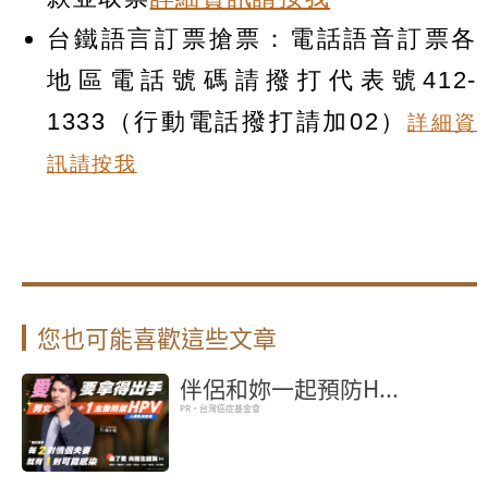
台鐵語言訂票搶票：電話語音訂票各
地區電話號碼請撥打代表號412-
1333（行動電話撥打請加02）
詳細資
訊請按我
您也可能喜歡這些文章
伴侶和妳一起預防H...
PR・台灣癌症基金會