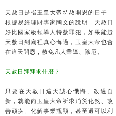
天赦日是指玉皇大帝特赦開恩的日子。
根據易經理財專家陶文的說明，天赦日
好比國家級領導人特赦罪犯，如果能趁
天赦日到廟裡真心悔過，玉皇大帝也會
在這天開恩，赦免凡人業障、除厄。
天赦日拜拜求什麼？
只要在天赦日這天誠心懺悔、改過自
新，就能向玉皇大帝祈求消災化煞、改
善頑疾、化解事業瓶頸，甚至還可以利