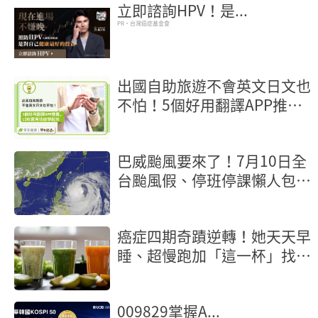
立即諮詢HPV！是...
PR・台灣癌症基金會
出國自助旅遊不會英文日文也
不怕！5個好用翻譯APP推
薦，LINE實用功能學起來
巴威颱風要來了！7月10日全
台颱風假、停班停課懶人包
【不斷更新】
癌症四期奇蹟逆轉！她天天早
睡、超慢跑加「這一杯」找回
健康
009829掌握A...