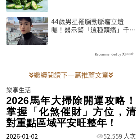
44歲男星罹腦動脈瘤立遺
囑！醫示警「這種頭痛」千萬
別忍快就醫保命
Recommended by
繼續閱讀下一篇推薦文章
樂享生活
2026馬年大掃除開運攻略！
掌握「化煞催財」方位，清
對重點區域平安旺整年！
2026-01-02
52,559 人次