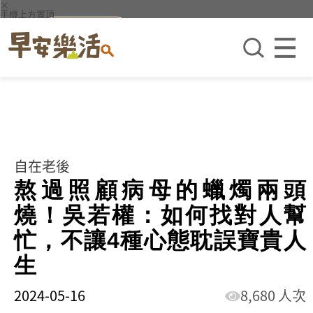
×
手機上方置頂
自在老後
熬過照顧病母的蠟燭兩頭
燒！吳若權：如何找對人幫
忙，不讓4種心態耽誤寶貴人
生
2024-05-16
8,680 人次