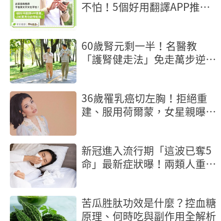
不怕！5個好用翻譯APP推
薦，LINE實用功能學起來
60歲腎元剩一半！名醫教
「護腎健走法」免走萬步逆轉
腎功能
36歲罹乳癌切左胸！拒絕重
建、服用荷爾蒙，女星親曝抗
癌歷程
新冠進入流行期「這波已奪5
命」最新症狀曝！兩類人重症
風險高
苦瓜胜肽功效是什麼？控血糖
原理、何時吃與副作用全解析