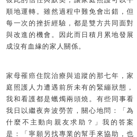
順地運轉。雖然過程中難免會出錯，但
每一次的挫折經驗，都是雙方共同面對
與改進的機會。因此而日積月累地發展
成沒有血緣的家人關係。
家母罹癌住院治療與追蹤的那七年，家
庭照護人力遭遇前所未有的緊繃狀態，
我和看護都是蠟燭兩頭燒。有些同事看
我日以繼夜奔波勞苦，關心地問：「為
什麼不主動向親友求助？」我的答案
是：「寧願另找專業的幫手來協助，也