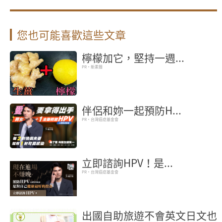
您也可能喜歡這些文章
檸檬加它，堅持一週...
PR・新素簡
伴侶和妳一起預防H...
PR・台灣癌症基金會
立即諮詢HPV！是...
PR・台灣癌症基金會
出國自助旅遊不會英文日文也