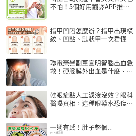
不怕！5個好用翻譯APP推
薦，LINE實用功能學起來
指甲凹陷怎麼辦？指甲出現橫
紋、凹點、匙狀甲一次看懂
聯電榮譽副董宣明智腦出血急
救！硬腦膜外出血是什麼、症
狀一次看
乾眼症點人工淚液沒效？眼科
醫曝真相，這種眼藥水恐傷角
膜
一週有感！肚子整個...
PR・新素簡