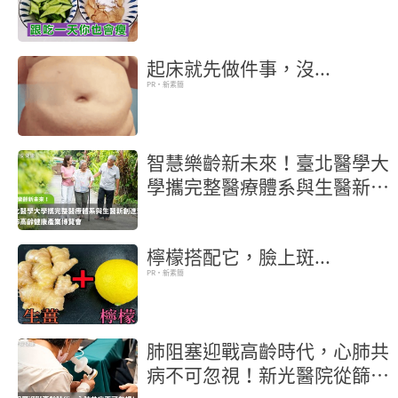
起床就先做件事，沒...
PR・新素簡
智慧樂齡新未來！臺北醫學大
學攜完整醫療體系與生醫新創
進駐2026高齡健康產業博覽
會
檸檬搭配它，臉上斑...
PR・新素簡
肺阻塞迎戰高齡時代，心肺共
病不可忽視！新光醫院從篩檢