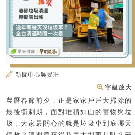
新聞中心吳旻珊
字級放大
農曆春節前夕，正是家家戶戶大掃除的
最後衝刺期，面對堆積如山的舊物與垃
圾，大家最關心的就是垃圾車到底哪天
停收？這週還來得及丟大型家具嗎？若