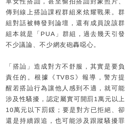
單女性搭訕，甚至偷拍搭訕對象照片、
傳到線上搭訕課程群組來炫耀戰果。群
組對話被轉發到論壇，還有成員說該群
組本就是「PUA」群組，過去幾天引發
不少議論、不少網友砲轟噁心。
「搭訕」造成對方不舒服，其實是要負
責任的。根據《TVBS》報導，警方提
醒若搭訕行為讓他人感到不適，就可能
涉及性騷擾，認定屬實可開罰1萬元以上
10萬元以下罰鍰；要是對方已拒絕、卻
還是持續跟追，也可能涉及跟蹤騷擾罪