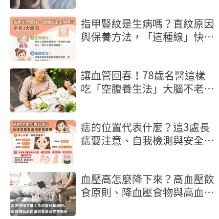
指甲豎紋是生病嗎？直紋原因
與保養方法，「這種線」快就
醫
讓血管回春！78歲名醫這樣
吃「空腹養生法」大腦不老又
長壽
痣的位置代表什麼？這3處長
痣要注意、自我檢測與安全除
痣指南
血壓高怎麼降下來？高血壓飲
食原則、降血壓食物與高血壓
飲食禁忌完整解析