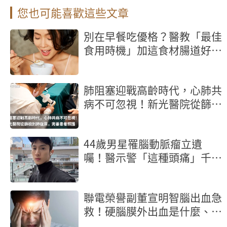
您也可能喜歡這些文章
別在早餐吃優格？醫教「最佳
食用時機」加這食材腸道好菌
激增
肺阻塞迎戰高齡時代，心肺共
病不可忽視！新光醫院從篩檢
到肺復原，完善患者照護
44歲男星罹腦動脈瘤立遺
囑！醫示警「這種頭痛」千萬
別忍快就醫保命
聯電榮譽副董宣明智腦出血急
救！硬腦膜外出血是什麼、症
狀一次看