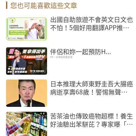
您也可能喜歡這些文章
出國自助旅遊不會英文日文也
不怕！5個好用翻譯APP推
薦，LINE實用功能學起來
伴侶和妳一起預防H...
PR・台灣癌症基金會
日本推理大師東野圭吾大腸癌
病逝享壽68歲！警惕無聲殺
手6徵兆
苦茶油也傳致癌物超標！養生
好油驗出苯駢芘？專家曝「製
程」是關鍵