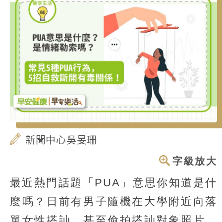
新聞中心吳旻珊
字級放大
最近熱門話題「PUA」意思你知道是什
麼嗎？日前有男子隨機在大學附近向落
單女性搭訕，甚至偷拍搭訕對象照片、