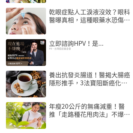
乾眼症點人工淚液沒效？眼科
醫曝真相，這種眼藥水恐傷角
膜
立即諮詢HPV！是...
PR・台灣癌症基金會
養出抗發炎腸道！醫揭大腸癌
隱形推手，3法寶阻斷癌化核
桃也入榜
年瘦20公斤的無痛減重！醫
推「走路種花甩肉法」不爆汗
輕鬆燃脂