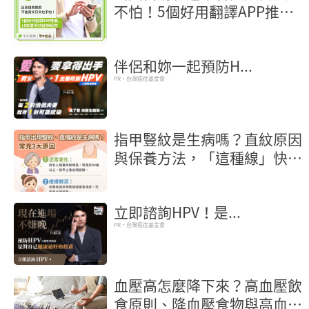
不怕！5個好用翻譯APP推
薦，LINE實用功能學起來
伴侶和妳一起預防H...
PR・台灣癌症基金會
指甲豎紋是生病嗎？直紋原因
與保養方法，「這種線」快就
醫
立即諮詢HPV！是...
PR・台灣癌症基金會
血壓高怎麼降下來？高血壓飲
食原則、降血壓食物與高血壓