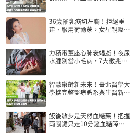
飲食禁忌完整解析
36歲罹乳癌切左胸！拒絕重
建、服用荷爾蒙，女星親曝抗
癌歷程
力積電董座心肺衰竭逝！夜尿
水腫別當小毛病，7大徵兆是
心臟求救
智慧樂齡新未來！臺北醫學大
學攜完整醫療體系與生醫新創
進駐2026高齡健康產業博覽
會
飯後散步是天然血糖藥！把握
兩關鍵只走10分鐘血糖降幅
22％