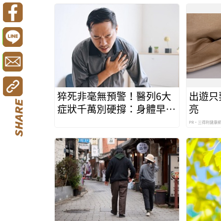
猝死非毫無預警！醫列6大
出遊只
症狀千萬別硬撐：身體早有
亮
求救訊號
PR・三得利健康