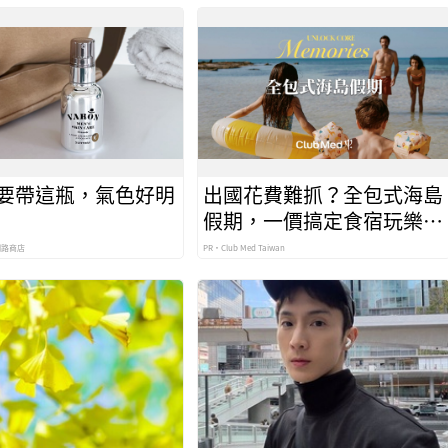
要帶這瓶，氣色好明
出國花費難抓？全包式海島
假期，一價搞定食宿玩樂，
省錢更省心！
網路商店
PR・Club Med Taiwan