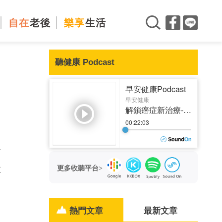
自在
老後
樂享
生活
聽健康 Podcast
！
公
產
更多收聽平台>
熱門文章
最新文章