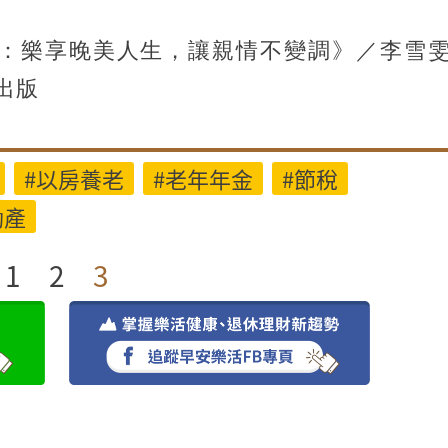
：樂享晚美人生，讓親情不變調》／李雪
出版
#以房養老
#老年年金
#節稅
動產
1
2
3