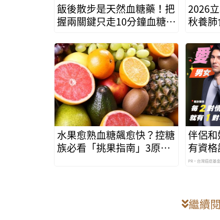
飯後散步是天然血糖藥！把
202
握兩關鍵只走10分鐘血糖降
秋養肺
幅22％
秋燥食
水果愈熟血糖飆愈快？控糖
伴侶和
族必看「挑果指南」3原則
有資格
安心吃
PR・台灣癌症基
繼續