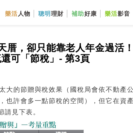
樂活
人物
聰明
理財
補助
好康
樂活
影音
天厝，卻只能靠老人年金過活
還可「節稅」- 第3頁
太大的節贈與稅效果（國稅局會依不動產
，也許會多一點節稅的空間），但它在資
節請見下表。