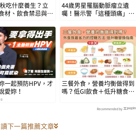
6立秋吃什麼養生？立
44歲男星罹腦動脈瘤立遺
食材、飲食禁忌與防
囑！醫示警「這種頭痛」千
譜
萬別忍快就醫保命
妳一起預防HPV，才
三餐外食，營養均衡做得到
說愛妳！
嗎？低GI飲食＋低升糖食
物，外食族最省力的控糖方
金會
法
Recommended by
閱讀下一篇推薦文章