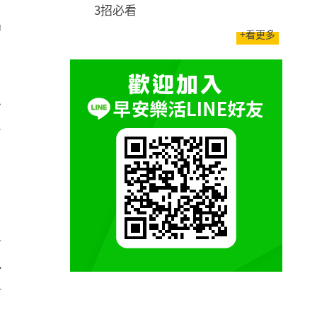
3招必看
易
+看更多
一
會
，
將
心
信