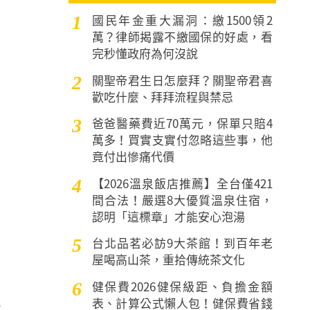
國民年金重大漏洞：繳1500領2
1
萬？律師揭露不繳國保的好處，看
完秒懂政府為何沒說
關聖帝君生日怎麼拜？關聖帝君喜
2
歡吃什麼、拜拜流程與禁忌
爸爸醫藥費近70萬元，保單只賠4
3
萬多！買實支實付忽略這些事，他
竟付出慘痛代價
【2026溫泉飯店推薦】全台僅421
4
間合法！嚴選8大優質溫泉住宿，
認明「這標章」才能安心泡湯
台北品茗必訪9大茶館！到百年老
5
屋喝高山茶，重拾傳統茶文化
健保費2026健保級距、負擔金額
6
表、計算公式懶人包！健保費省錢
發