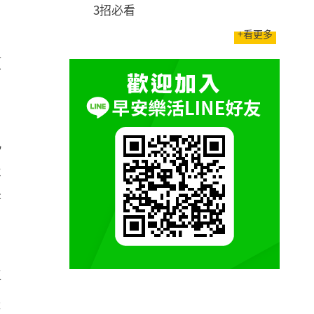
3招必看
+看更多
個
該
免
夫
妻
掉
是