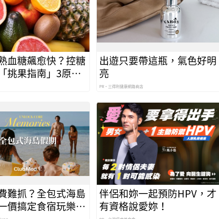
熟血糖飆愈快？控糖
出遊只要帶這瓶，氣色好明
「挑果指南」3原則
亮
PR・三得利健康網路商店
費難抓？全包式海島
伴侶和妳一起預防HPV，才
一價搞定食宿玩樂，
有資格說愛妳！
省心！