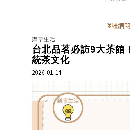
PR・Club Med Ta
法
繼續
樂享生活
台北品茗必訪9大茶館
統茶文化
2026-01-14