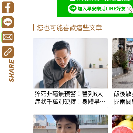
您也可能喜歡這些文章
猝死非毫無預警！醫列6大
飯後散
症狀千萬別硬撐：身體早有
握兩關
求救訊號
幅22％