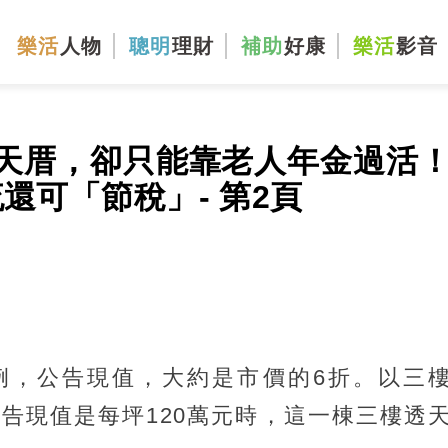
樂活
人物
聰明
理財
補助
好康
樂活
影音
天厝，卻只能靠老人年金過活
還可「節稅」- 第2頁
稅
例，公告現值，大約是市價的6折。以三
公告現值是每坪120萬元時，這一棟三樓透