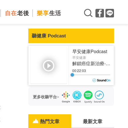
自在
老後
樂享
生活
聽健康 Podcast
！
更多收聽平台>
樓
天
熱門文章
最新文章