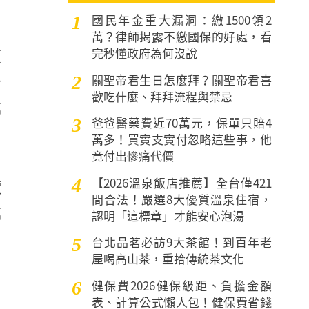
國民年金重大漏洞：繳1500領2
1
萬？律師揭露不繳國保的好處，看
完秒懂政府為何沒說
額
關聖帝君生日怎麼拜？關聖帝君喜
2
老
歡吃什麼、拜拜流程與禁忌
萬
爸爸醫藥費近70萬元，保單只賠4
3
萬多！買實支實付忽略這些事，他
竟付出慘痛代價
【2026溫泉飯店推薦】全台僅421
4
價
間合法！嚴選8大優質溫泉住宿，
萬
認明「這標章」才能安心泡湯
台北品茗必訪9大茶館！到百年老
5
屋喝高山茶，重拾傳統茶文化
健保費2026健保級距、負擔金額
6
表、計算公式懶人包！健保費省錢