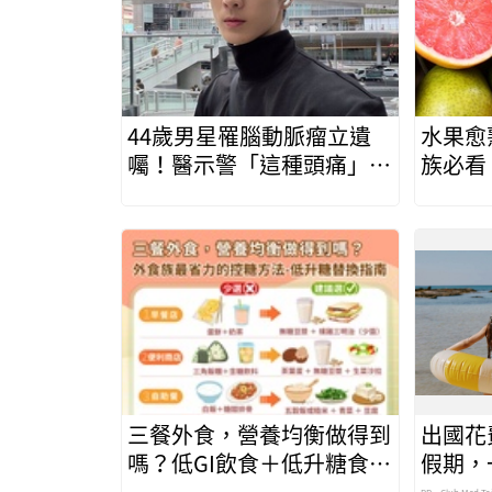
44歲男星罹腦動脈瘤立遺
水果愈
囑！醫示警「這種頭痛」千
族必看
萬別忍快就醫保命
安心吃
三餐外食，營養均衡做得到
出國花
嗎？低GI飲食＋低升糖食
假期，
物，外食族最省力的控糖方
省錢更