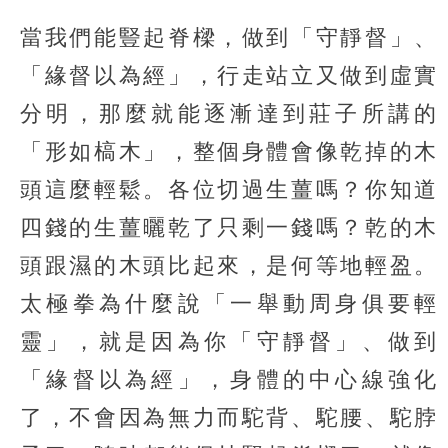
當我們能豎起脊樑，做到「守靜督」、
「緣督以為經」，行走站立又做到虛實
分明，那麼就能逐漸達到莊子所講的
「形如槁木」，整個身體會像乾掉的木
頭這麼輕鬆。各位切過生薑嗎？你知道
四錢的生薑曬乾了只剩一錢嗎？乾的木
頭跟濕的木頭比起來，是何等地輕盈。
太極拳為什麼說「一舉動周身俱要輕
靈」，就是因為你「守靜督」、做到
「緣督以為經」，身體的中心線強化
了，不會因為無力而駝背、駝腰、駝脖