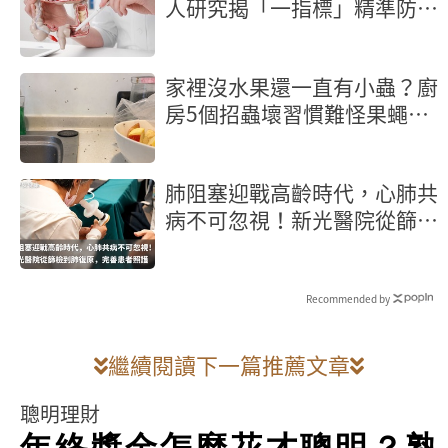
人研究揭「一指標」精準防大
腸癌
家裡沒水果還一直有小蟲？廚
房5個招蟲壞習慣難怪果蠅殺
不完
肺阻塞迎戰高齡時代，心肺共
病不可忽視！新光醫院從篩檢
到肺復原，完善患者照護
Recommended by
繼續閱讀下一篇推薦文章
聰明理財
年終獎金怎麼花才聰明？熟