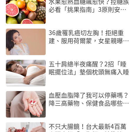
水果愈熟血糖飆愈快？控糖族
必看「挑果指南」3原則安心
吃
36歲罹乳癌切左胸！拒絕重
建、服用荷爾蒙，女星親曝抗
癌歷程
五十肩總半夜痛醒？2招「睡
眠擺位法」墊個枕頭無痛入睡
血壓血脂降了我可以停藥嗎？
降三高藥物、保健食品哪些不
能混著吃？
不只大腸鏡！台大最新4百萬