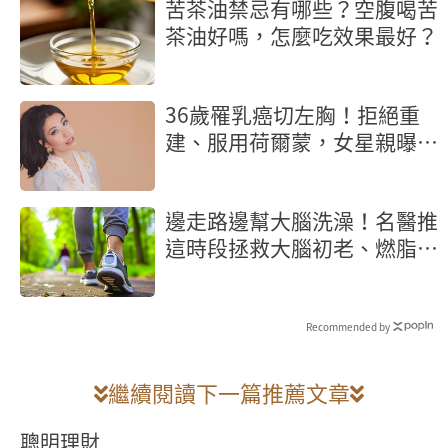
苦茶油禁忌有哪些？空腹喝苦
茶油好嗎，怎麼吃效果最好？
36歲罹乳癌切左胸！拒絕重
建、服用荷爾蒙，女星親曝抗
癌歷程
邊走路邊幫大腦洗澡！名醫推
這時段拯救大腦初老、燃脂又
抗炎
Recommended by
繼續閱讀下一篇推薦文章
聰明理財