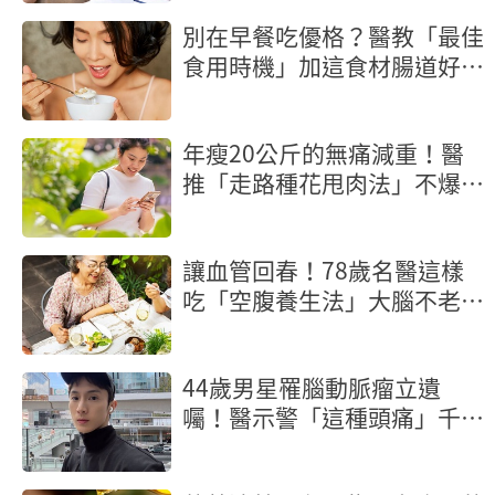
別在早餐吃優格？醫教「最佳
食用時機」加這食材腸道好菌
激增
年瘦20公斤的無痛減重！醫
推「走路種花甩肉法」不爆汗
輕鬆燃脂
讓血管回春！78歲名醫這樣
吃「空腹養生法」大腦不老又
長壽
44歲男星罹腦動脈瘤立遺
囑！醫示警「這種頭痛」千萬
別忍快就醫保命