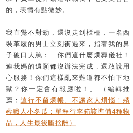
的，表情有點微妙。
我直覺不對勁，還沒走到櫃檯，一名西
裝革履的男士立刻衝過來，指著我的鼻
子破口大罵：「你們這什麼爛葬儀社！
連我媽的遺願都沒辦法完成，還敢說用
心服務！你們這樣亂來難道都不怕下地
獄？你一定會有報應啦！」
（編輯推
薦：
遠行不留爛帳、不讓家人煩惱！殯
葬職人小冬瓜：單程行李箱該準備4種物
品，人生最後斷捨離）