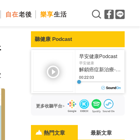
自在
老後
樂享
生活
聽健康 Podcast
汗
次
更多收聽平台>
熱門文章
最新文章