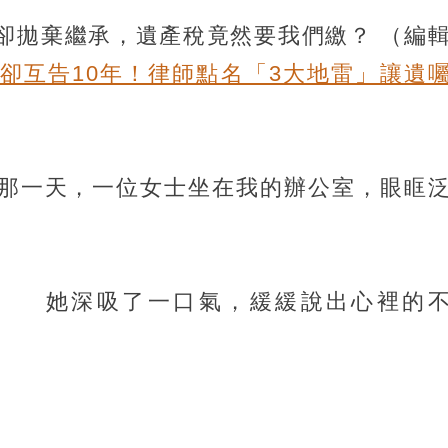
卻拋棄繼承，遺產稅竟然要我們繳？
（編
卻互告10年！律師點名「3大地雷」讓遺
那一天，一位女士坐在我的辦公室，眼眶
她深吸了一口氣，緩緩說出心裡的