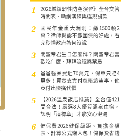
2026城鎮韌性防空演習》全台交管
1
時間表、斷網演練與違規罰款
國民年金重大漏洞：繳1500領2
2
萬？律師揭露不繳國保的好處，看
完秒懂政府為何沒說
關聖帝君生日怎麼拜？關聖帝君喜
3
歡吃什麼、拜拜流程與禁忌
爸爸醫藥費近70萬元，保單只賠4
4
萬多！買實支實付忽略這些事，他
竟付出慘痛代價
【2026溫泉飯店推薦】全台僅421
5
間合法！嚴選8大優質溫泉住宿，
認明「這標章」才能安心泡湯
健保費2026健保級距、負擔金額
6
大
表、計算公式懶人包！健保費省錢