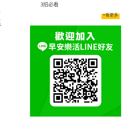
3招必看
輯
+看更多
囑
泛
不