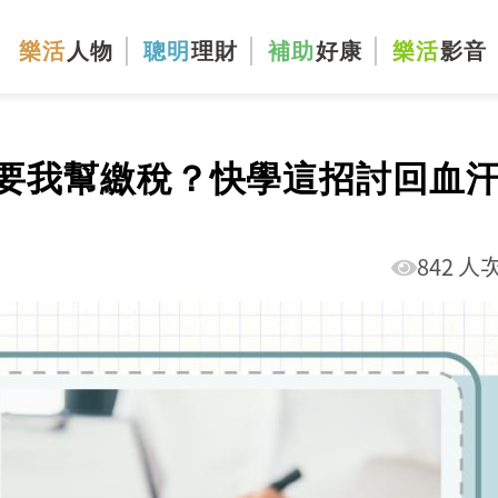
樂活
人物
聰明
理財
補助
好康
樂活
影音
要我幫繳稅？快學這招討回血
842 人