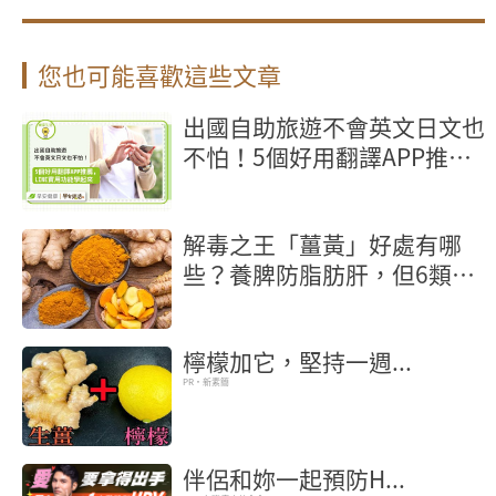
您也可能喜歡這些文章
出國自助旅遊不會英文日文也
不怕！5個好用翻譯APP推
薦，LINE實用功能學起來
解毒之王「薑黃」好處有哪
些？養脾防脂肪肝，但6類人
當心越吃越傷
檸檬加它，堅持一週...
PR・新素簡
伴侶和妳一起預防H...