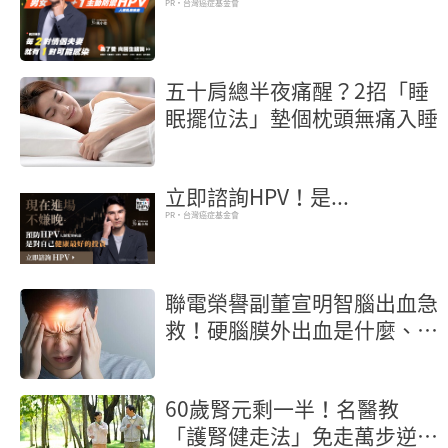
PR・台灣癌症基金會
五十肩總半夜痛醒？2招「睡
眠擺位法」墊個枕頭無痛入睡
立即諮詢HPV！是...
PR・台灣癌症基金會
聯電榮譽副董宣明智腦出血急
救！硬腦膜外出血是什麼、症
狀一次看
60歲腎元剩一半！名醫教
「護腎健走法」免走萬步逆轉