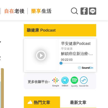
自在
老後
樂享
生活
聽健康 Podcast
入
次
更多收聽平台>
熱門文章
最新文章