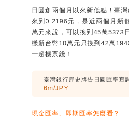
日圓創兩個月以來新低點！臺灣
來到0.2196元，是近兩個月新
萬元來說，可以換到45萬5373
樣新台幣10萬元只換到42萬1
一趟機票錢！
臺灣銀行歷史牌告日圓匯率查
6m/JPY
現金匯率、即期匯率怎麼看？