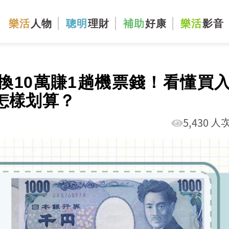
樂活
人物
聰明
理財
補助
好康
樂活
影音
，換10萬賺1趟機票錢！看懂買
怎樣划算？
5,430 人