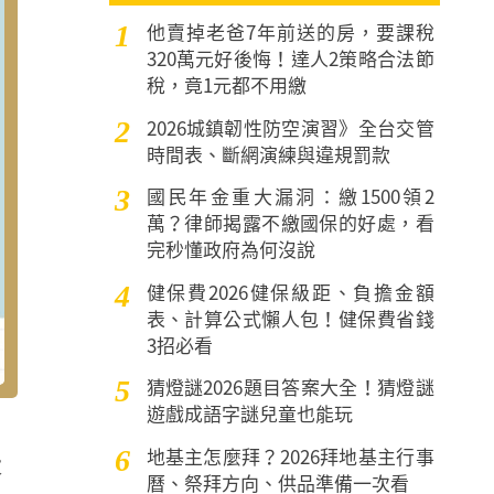
他賣掉老爸7年前送的房，要課稅
1
320萬元好後悔！達人2策略合法節
稅，竟1元都不用繳
2026城鎮韌性防空演習》全台交管
2
時間表、斷網演練與違規罰款
國民年金重大漏洞：繳1500領2
3
萬？律師揭露不繳國保的好處，看
完秒懂政府為何沒說
健保費2026健保級距、負擔金額
4
表、計算公式懶人包！健保費省錢
3招必看
猜燈謎2026題目答案大全！猜燈謎
5
遊戲成語字謎兒童也能玩
地基主怎麼拜？2026拜地基主行事
6
大
曆、祭拜方向、供品準備一次看