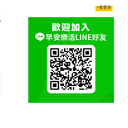
+看更多
度
0
同
了