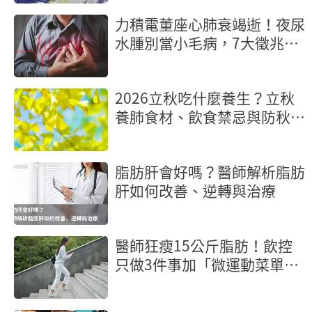
力積電董座心肺衰竭逝！夜尿
水腫別當小毛病，7大徵兆是
心臟求救
2026立秋吃什麼養生？立秋
養肺食材、飲食禁忌與防秋燥
食譜
脂肪肝會好嗎？醫師解析脂肪
肝如何改善、逆轉與治療
醫師狂瘦15公斤脂肪！飲控
只做3件事加「微運動菜單」
有效降糖