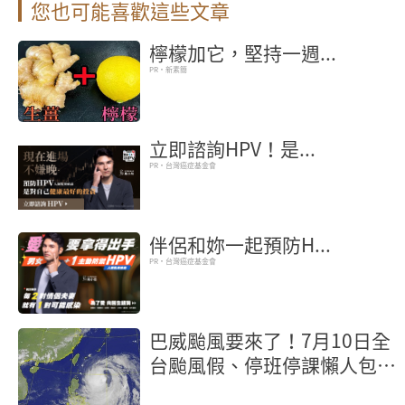
您也可能喜歡這些文章
檸檬加它，堅持一週...
PR・新素簡
立即諮詢HPV！是...
PR・台灣癌症基金會
伴侶和妳一起預防H...
PR・台灣癌症基金會
巴威颱風要來了！7月10日全
台颱風假、停班停課懶人包
【不斷更新】