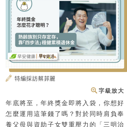
特編採訪蔡菲麗
字級放大
年底將至，年終獎金即將入袋，你想好
怎麼運用這筆錢了嗎？對於同時肩負奉
養父母與資助子女雙重壓力的「三明治