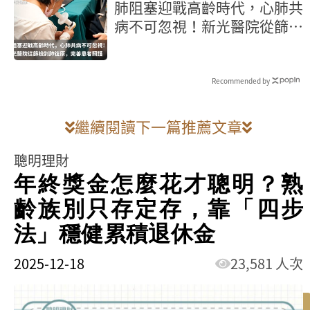
肺阻塞迎戰高齡時代，心肺共
病不可忽視！新光醫院從篩檢
到肺復原，完善患者照護
Recommended by
繼續閱讀下一篇推薦文章
聰明理財
年終獎金怎麼花才聰明？熟
齡族別只存定存，靠「四步
法」穩健累積退休金
2025-12-18
23,581 人次