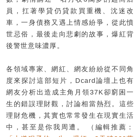
員，扛著學貸仍貸款買重機、沈迷改
車，一身債務又遇上情感紛爭，從此憤
世忌俗，最後走向悲劇的故事，爆紅背
後警世意味濃厚。
各領域專家、網紅、網友紛紛從不同角
度來探討這部短片，Dcard論壇上也有
網友分析出造成主角月領37K卻窮困一
生的錯誤理財觀，討論相當熱烈。這些
理財危機，其實也常常發生在現實生活
中，甚至是你我周遭。
（編輯推薦：