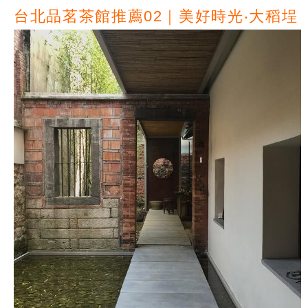
台北品茗茶館推薦02｜美好時光‧大稻埕