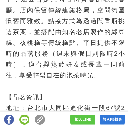
廳。店內保留傳統建築格局，空間氛圍
懷舊而雅致。點茶方式為透過聞香瓶挑
選茶葉，並搭配由知名老店製作的綠豆
糕、核桃糕等傳統糕點。平日提供不限
時的品茗服務（週末與假日則限時2小
時），適合與熟齡好友或長輩一同前
往，享受輕鬆自在的泡茶時光。
【品茗資訊】
地址：台北市大同區迪化街一段67號2
樓（
Google地圖
；二號店「南街得意