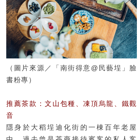
（圖片來源／「南街得意@民藝埕」臉
書粉專）
推薦茶款：文山包種、凍頂烏龍、鐵觀
音
隱身於大稻埕迪化街的一棟百年老屋
中，過去曾是茶商接待賓客的私人客