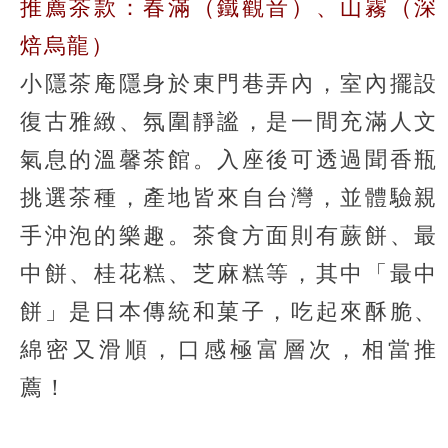
推薦茶款：春滿（鐵觀音）、山霧（深
焙烏龍）
小隱茶庵隱身於東門巷弄內，室內擺設
復古雅緻、氛圍靜謐，是一間充滿人文
氣息的溫馨茶館。入座後可透過聞香瓶
挑選茶種，產地皆來自台灣，並體驗親
手沖泡的樂趣。茶食方面則有蕨餅、最
中餅、桂花糕、芝麻糕等，其中「最中
餅」是日本傳統和菓子，吃起來酥脆、
綿密又滑順，口感極富層次，相當推
薦！