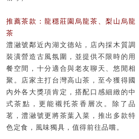
推薦茶款：龍穩莊園烏龍茶、梨山烏龍
茶
澧瀜號鄰近內湖文德站，店內採木質調
裝潢營造古風氛圍，並提供不限時的用
餐空間，十分適合與老友聊天、悠閒相
聚。店家主打台灣高山茶，至今獲得國
內外各大獎項肯定，搭配口感細緻的中
式茶點，更能襯托茶香層次。除了品
茗，澧瀜號更將茶葉入菜，推出多款特
色定食，風味獨具，值得前往品嚐。