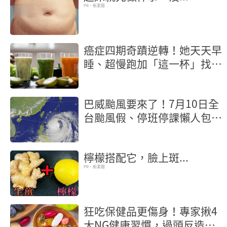
PR・新素簡
癌症四期奇蹟逆轉！她天天早
睡、超慢跑加「這一杯」找回
健康
巴威颱風要來了！7月10日全
台颱風假、停班停課懶人包
【不斷更新】
檸檬搭配它，臉上斑...
PR・新素簡
狂吃保健品更傷身！專家揪4
大NG健康習慣，過頭反造成