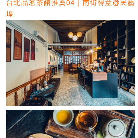
台北品茗茶館推薦04｜南街得意@民藝
埕