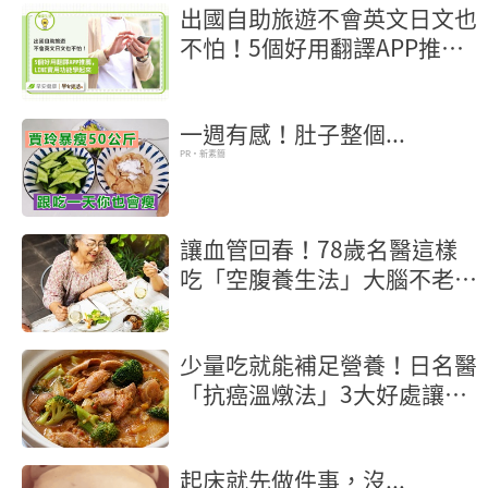
出國自助旅遊不會英文日文也
不怕！5個好用翻譯APP推
薦，LINE實用功能學起來
一週有感！肚子整個...
PR・新素簡
讓血管回春！78歲名醫這樣
吃「空腹養生法」大腦不老又
長壽
少量吃就能補足營養！日名醫
「抗癌溫燉法」3大好處讓癌
細胞也怕你
起床就先做件事，沒...