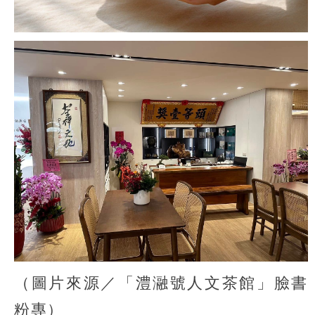
（圖片來源／「澧瀜號人文茶館」臉書
粉專）