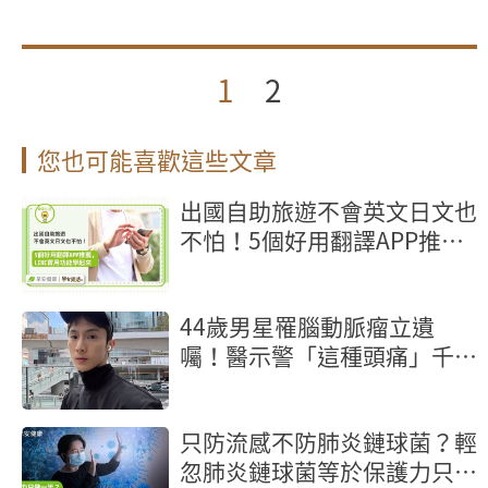
1
2
您也可能喜歡這些文章
出國自助旅遊不會英文日文也
不怕！5個好用翻譯APP推
薦，LINE實用功能學起來
44歲男星罹腦動脈瘤立遺
囑！醫示警「這種頭痛」千萬
別忍快就醫保命
只防流感不防肺炎鏈球菌？輕
忽肺炎鏈球菌等於保護力只做