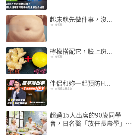
一半！認識肺炎鏈球菌可能帶
來的全家生命威脅
起床就先做件事，沒...
PR・新素簡
檸檬搭配它，臉上斑...
PR・新素簡
伴侶和妳一起預防H...
PR・台灣癌症基金會
超過15人出席的90歲同學
會，日名醫「放任長壽學」3
個健康百歲祕訣