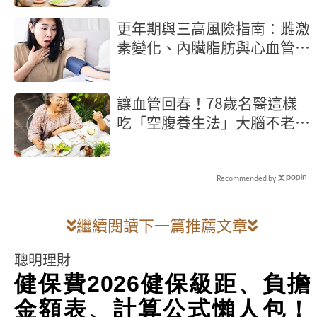
更年期與三高風險指南：雌激
素變化、內臟脂肪與心血管保
護策略
讓血管回春！78歲名醫這樣
吃「空腹養生法」大腦不老又
長壽
Recommended by
繼續閱讀下一篇推薦文章
聰明理財
健保費2026健保級距、負擔
金額表、計算公式懶人包！