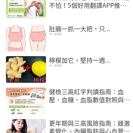
不怕！5個好用翻譯APP推
薦，LINE實用功能學起來
肚腩一抓一大把，只...
PR・新素簡
檸檬加它，堅持一週...
PR・新素簡
健檢三高紅字判讀指南：血
壓、血糖、血脂數值對照與行
動地圖
更年期與三高風險指南：雌激
素變化、內臟脂肪與心血管保