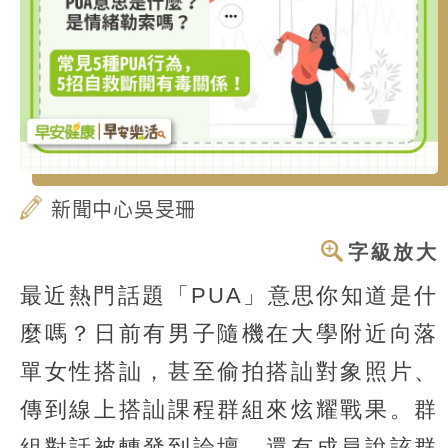
新聞中心吳旻珊
字級放大
最近熱門話題「PUA」意思你知道是什
麼嗎？日前有男子隨機在大學附近向落
單女性搭訕，甚至偷拍搭訕對象照片、
傳到線上搭訕課程群組來炫耀戰果。群
組對話被轉發到論壇，還有成員說該群