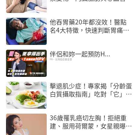
護策略
他吞胃藥20年都沒效！醫點
名4大特徵，快速判斷胃痛還
是膽結石
伴侶和妳一起預防H...
PR・台灣癌症基金會
擊退肌少症！專家揭「分齡蛋
白質攝取指南」吃對「它」護
腦明目
36歲罹乳癌切左胸！拒絕重
建、服用荷爾蒙，女星親曝抗
癌歷程