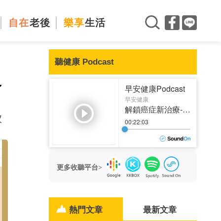
自在
老後
樂享
生活
聽健康 Podcast
沒
次
更多收聽平台>
熱門文章
最新文章