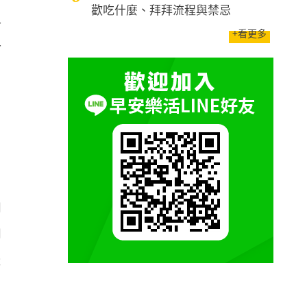
歡吃什麼、拜拜流程與禁忌
老
+看更多
有
白
的
的
是