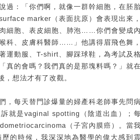
說過：「你們啊，就像一群幹細胞，在胚
face marker（表面抗原）會表現出來
肉細胞、表皮細胞、肺泡……你們會變成
喉科、皮膚科醫師……」他講得眉飛色舞
運動服、T-shirt、腳踩球鞋，為考試及
「真的會嗎？我們真的是那塊料嗎？」就
後，想法才有了改觀。
們，每天替門診爆量的婦產科老師事先問
vaginal spotting（陰道出血）；
metriocarcinoma（子宮內膜癌）。當
病歷的時候，我深深地為醫學的偉大感到