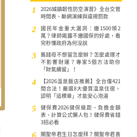
2026城鎮韌性防空演習》全台交管
1
時間表、斷網演練與違規罰款
國民年金重大漏洞：繳1500領2
2
萬？律師揭露不繳國保的好處，看
完秒懂政府為何沒說
舊錢母不想留怎麼辦？怎麼處理才
3
不影響財運？專家5個方法助你
「財氣續留」！
【2026溫泉飯店推薦】全台僅421
4
間合法！嚴選8大優質溫泉住宿，
認明「這標章」才能安心泡湯
健保費2026健保級距、負擔金額
5
表、計算公式懶人包！健保費省錢
3招必看
大
關聖帝君生日怎麼拜？關聖帝君喜
6