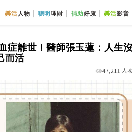
樂活
人物
聰明
理財
補助
好康
樂活
影音
敗血症離世！醫師張玉蓮：人生
己而活
47,211 人