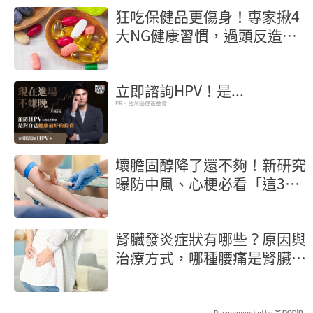
狂吃保健品更傷身！專家揪4
大NG健康習慣，過頭反造成
慢性發炎
立即諮詢HPV！是...
PR・台灣癌症基金會
壞膽固醇降了還不夠！新研究
曝防中風、心梗必看「這3
項」血脂指標
腎臟發炎症狀有哪些？原因與
治療方式，哪種腰痛是腎臟發
炎？
Recommended by