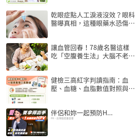
乾眼症點人工淚液沒效？眼科
醫曝真相，這種眼藥水恐傷角
膜
讓血管回春！78歲名醫這樣
吃「空腹養生法」大腦不老又
長壽
健檢三高紅字判讀指南：血
壓、血糖、血脂數值對照與行
動地圖
伴侶和妳一起預防H...
PR・台灣癌症基金會