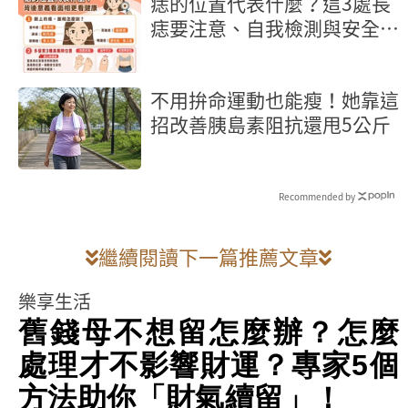
痣的位置代表什麼？這3處長
痣要注意、自我檢測與安全除
痣指南
不用拚命運動也能瘦！她靠這
招改善胰島素阻抗還甩5公斤
Recommended by
繼續閱讀下一篇推薦文章
樂享生活
舊錢母不想留怎麼辦？怎麼
處理才不影響財運？專家5個
方法助你「財氣續留」！