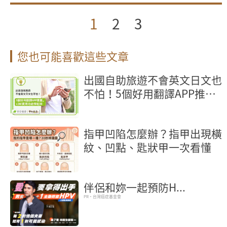
1
2
3
您也可能喜歡這些文章
出國自助旅遊不會英文日文也
不怕！5個好用翻譯APP推
薦，LINE實用功能學起來
指甲凹陷怎麼辦？指甲出現橫
紋、凹點、匙狀甲一次看懂
伴侶和妳一起預防H...
PR・台灣癌症基金會