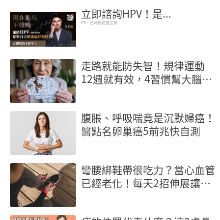
立即諮詢HPV！是...
PR・台灣癌症基金會
走路就能防失智！規律運動
12週就有效，4習慣幫大腦清
垃圾
腹脹、呼吸喘竟是沉默婦癌！
醫點名卵巢癌5前兆快自測
彎腰綁鞋帶很吃力？當心血管
已經老化！每天2招伸展讓血
管回春5歲