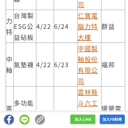
司
台灣製
仁寶電
力
ESG公
4/22
6/24
腦力特
群益
特
益砧板
大樓
中國製
中
釉股份
氣墊襪
4/22
6/23
福邦
釉
有限公
司
雲林縣
多功能
斗六工
富
燿華電
吸水隔
4/22
6/23
業區廠
喬
子
熱餐墊
商協進