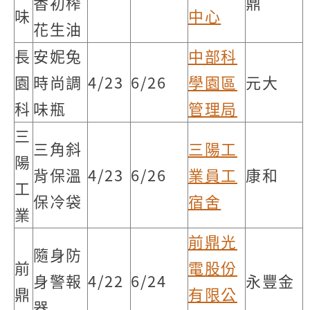
香初榨
鼎
味
中心
花生油
長
安妮兔
中部科
園
時尚調
4/23
6/26
學園區
元大
科
味瓶
管理局
三
三角斜
三陽工
陽
背保溫
4/23
6/26
業員工
康和
工
保冷袋
宿舍
業
前鼎光
隨身防
前
電股份
身警報
4/22
6/24
永豐金
鼎
有限公
器