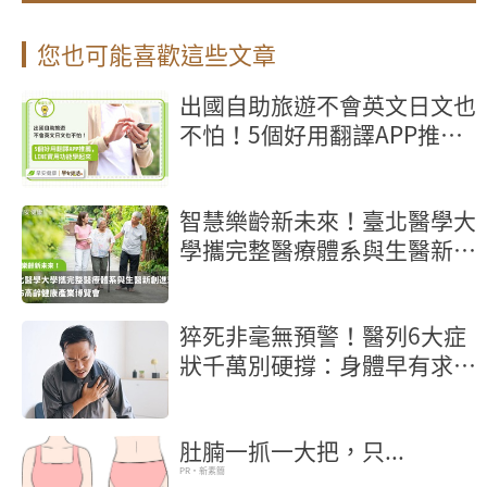
您也可能喜歡這些文章
出國自助旅遊不會英文日文也
不怕！5個好用翻譯APP推
薦，LINE實用功能學起來
智慧樂齡新未來！臺北醫學大
學攜完整醫療體系與生醫新創
進駐2026高齡健康產業博覽
會
猝死非毫無預警！醫列6大症
狀千萬別硬撐：身體早有求救
訊號
肚腩一抓一大把，只...
PR・新素簡