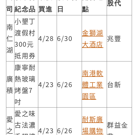
股代
司
紀念品
買進
日
點
小墾丁
南
渡假村
金獅湖
仁
4/28
6/30
兆豐
300元
大酒店
湖
抵用券
康寧耐
南港軟
廣
熱玻璃
4/23
6/26
體工業
台新
積
烤盤7
園區
吋
愛之味
愛
耐斯廣
古法濃
群益⾦
之
4/23
6/26
場購物