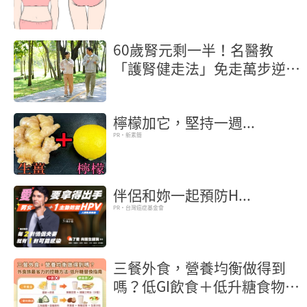
60歲腎元剩一半！名醫教
「護腎健走法」免走萬步逆轉
腎功能
檸檬加它，堅持一週...
PR・新素簡
伴侶和妳一起預防H...
PR・台灣癌症基金會
三餐外食，營養均衡做得到
嗎？低GI飲食＋低升糖食物，
外食族最省力的控糖方法