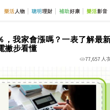
樂活
人物
聰明
理財
補助
好康
樂活
影音
1％，我家會漲嗎？一表了解最
電撇步看懂
77,657 人