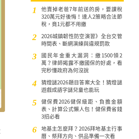
他賣掉老爸7年前送的房，要課稅
1
320萬元好後悔！達人2策略合法節
稅，竟1元都不用繳
2026城鎮韌性防空演習》全台交管
2
時間表、斷網演練與違規罰款
國民年金重大漏洞：繳1500領2
3
萬？律師揭露不繳國保的好處，看
完秒懂政府為何沒說
猜燈謎2026題目答案大全！猜燈謎
4
遊戲成語字謎兒童也能玩
健保費2026健保級距、負擔金額
5
表、計算公式懶人包！健保費省錢
3招必看
地基主怎麼拜？2026拜地基主行事
6
大
曆、祭拜方向、供品準備一次看