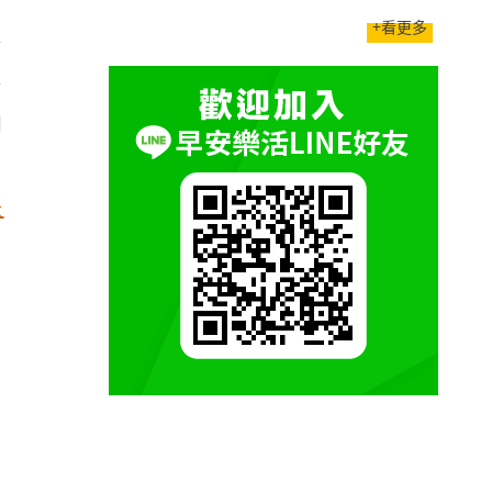
+看更多
不
不
的
？
快