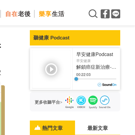
自在
老後
樂享
生活
聽健康 Podcast
新
次
更多收聽平台>
熱門文章
最新文章