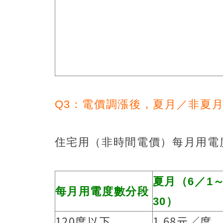
Q3：電價調漲後，夏月／非夏
住宅用（非時間電價）每月用電
夏月（6／1
每月用電度數分段
30）
120度以下
1.68元／度