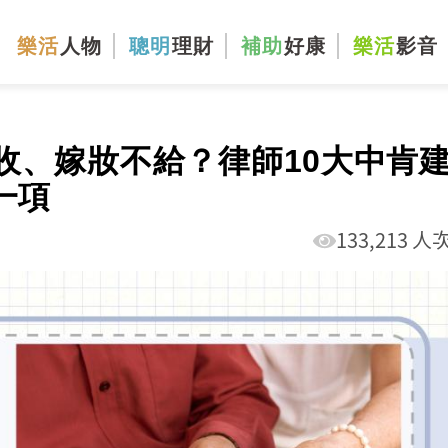
樂活
人物
聰明
理財
補助
好康
樂活
影音
收、嫁妝不給？律師10大中肯
一項
133,213 人