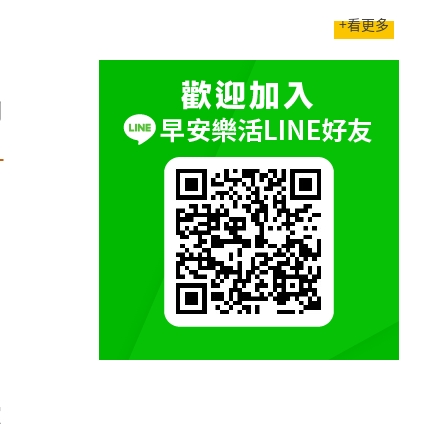
+看更多
，
，
問
」
家