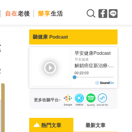
自在
老後
樂享
生活
聽健康 Podcast
建
次
更多收聽平台>
熱門文章
最新文章