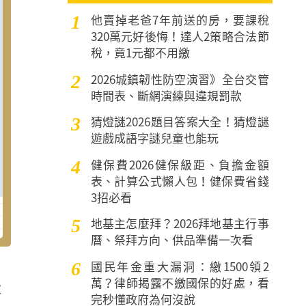
他賣掉老爸7年前送的房，要課稅
1
320萬元好後悔！達人2策略合法節
稅，竟1元都不用繳
2026城鎮韌性防空演習》全台交管
2
時間表、斷網演練與違規罰款
猜燈謎2026題目答案大全！猜燈謎
3
遊戲成語字謎兒童也能玩
健保費2026健保級距、負擔金額
4
表、計算公式懶人包！健保費省錢
3招必看
地基主怎麼拜？2026拜地基主行事
5
曆、祭拜方向、供品準備一次看
國民年金重大漏洞：繳1500領2
6
萬？律師揭露不繳國保的好處，看
大
完秒懂政府為何沒說