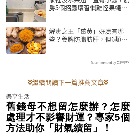
房5個招蟲壞習慣難怪果蠅殺
不完
解毒之王「薑黃」好處有哪
些？養脾防脂肪肝，但6類人
當心越吃越傷
Recommended by
繼續閱讀下一篇推薦文章
樂享生活
舊錢母不想留怎麼辦？怎麼
處理才不影響財運？專家5個
方法助你「財氣續留」！