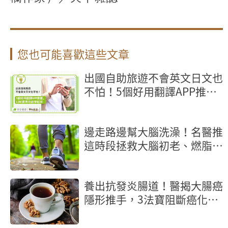
您也可能喜歡這些文章
出國自助旅遊不會英文日文也
不怕！5個好用翻譯APP推
薦，LINE實用功能學起來
邊走路邊幫大腦洗澡！名醫推
這時段拯救大腦初老、燃脂又
抗炎
養出抗發炎腸道！醫揭大腸癌
隱形推手，3法寶阻斷癌化核
桃也入榜