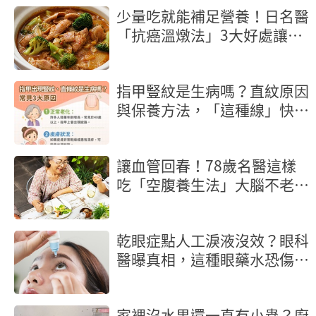
少量吃就能補足營養！日名醫
「抗癌溫燉法」3大好處讓癌
細胞也怕你
指甲豎紋是生病嗎？直紋原因
與保養方法，「這種線」快就
醫
讓血管回春！78歲名醫這樣
吃「空腹養生法」大腦不老又
長壽
乾眼症點人工淚液沒效？眼科
醫曝真相，這種眼藥水恐傷角
膜
家裡沒水果還一直有小蟲？廚