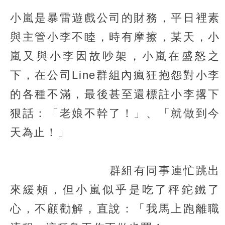
小嵐是暴雷遊戲公司的財務，平日裡素
與主管小李不睦，時有摩擦，某天，小
嵐又與小李因故吵架，小嵐在盛怒之
下，在公司Line群組內瘋狂抱怨對小李
的各種不滿，最後甚至還標註小李撂下
狠話：「老娘不幹了！」、「就做到今
天為止！」
群組有同事連忙跳出
來緩頰，但小嵐似乎是吃了秤鉈鐵了
心，不顧勸解，直說：「我馬上跑離職