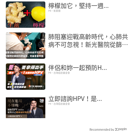
檸檬加它，堅持一週...
PR・新素簡
肺阻塞迎戰高齡時代，心肺共
病不可忽視！新光醫院從篩檢
到肺復原，完善患者照護
伴侶和妳一起預防H...
PR・台灣癌症基金會
立即諮詢HPV！是...
PR・台灣癌症基金會
Recommended by