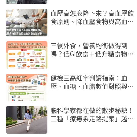
血壓高怎麼降下來？高血壓飲
食原則、降血壓食物與高血壓
飲食禁忌完整解析
三餐外食，營養均衡做得到
嗎？低GI飲食＋低升糖食物，
外食族最省力的控糖方法
健檢三高紅字判讀指南：血
壓、血糖、血脂數值對照與行
動地圖
腦科學家都在做的散步秘訣！
三種「療癒系走路提案」越走
越舒壓