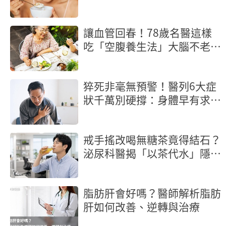
激增
讓血管回春！78歲名醫這樣
吃「空腹養生法」大腦不老又
長壽
猝死非毫無預警！醫列6大症
狀千萬別硬撐：身體早有求救
訊號
戒手搖改喝無糖茶竟得結石？
泌尿科醫揭「以茶代水」隱形
地雷
脂肪肝會好嗎？醫師解析脂肪
肝如何改善、逆轉與治療