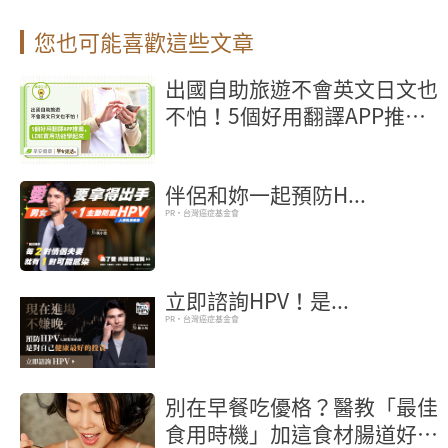
您也可能喜歡這些文章
出國自助旅遊不會英文日文也
不怕！5個好用翻譯APP推
薦，LINE實用功能學起來
伴侶和妳一起預防H...
PR・台灣癌症基金會
立即諮詢HPV！是...
PR・台灣癌症基金會
別在早餐吃優格？醫教「最佳
食用時機」加這食材腸道好菌