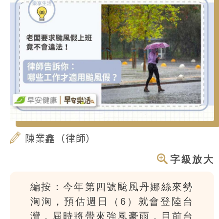
陳業鑫（律師）
字級放大
編按：今年第四號颱風丹娜絲來勢
洶洶，預估週日（6）就會登陸台
灣，屆時將帶來強風豪雨，目前台