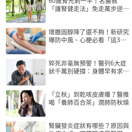
60歲腎元剩一半！名醫教
「護腎健走法」免走萬步逆轉
腎功能
壞膽固醇降了還不夠！新研究
曝防中風、心梗必看「這3
項」血脂指標
猝死非毫無預警！醫列6大症
狀千萬別硬撐：身體早有求救
訊號
「立秋」到乾咳皮膚癢？醫推
喝「養肺百合茶」潤肺防秋燥
腎臟發炎症狀有哪些？原因與