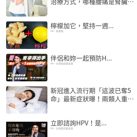
治療方式，哪種腰痛是腎臟發
炎？
檸檬加它，堅持一週...
PR・新素簡
伴侶和妳一起預防H...
PR・台灣癌症基金會
新冠進入流行期「這波已奪5
命」最新症狀曝！兩類人重症
風險高
立即諮詢HPV！是...
PR・台灣癌症基金會