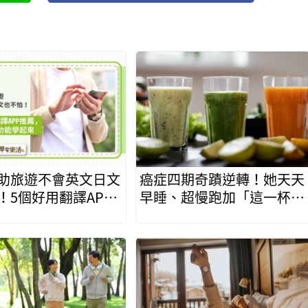
助旅遊不會英文日文
癌症四期奇蹟逆轉！她天天
！5個好用翻譯APP
早睡、超慢跑加「這一杯」
LINE實用功能學起
找回健康