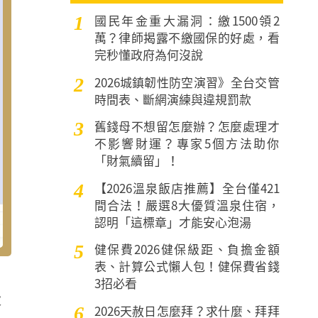
國民年金重大漏洞：繳1500領2
1
萬？律師揭露不繳國保的好處，看
完秒懂政府為何沒說
2026城鎮韌性防空演習》全台交管
2
時間表、斷網演練與違規罰款
舊錢母不想留怎麼辦？怎麼處理才
3
不影響財運？專家5個方法助你
「財氣續留」！
【2026溫泉飯店推薦】全台僅421
4
間合法！嚴選8大優質溫泉住宿，
認明「這標章」才能安心泡湯
健保費2026健保級距、負擔金額
5
表、計算公式懶人包！健保費省錢
3招必看
大
2026天赦日怎麼拜？求什麼、拜拜
6