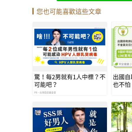
您也可能喜歡這些文章
驚！每2男就有1人中標？不
出國自
可能吧？
也不怕
推薦，
PR・台灣癌症基金會
來