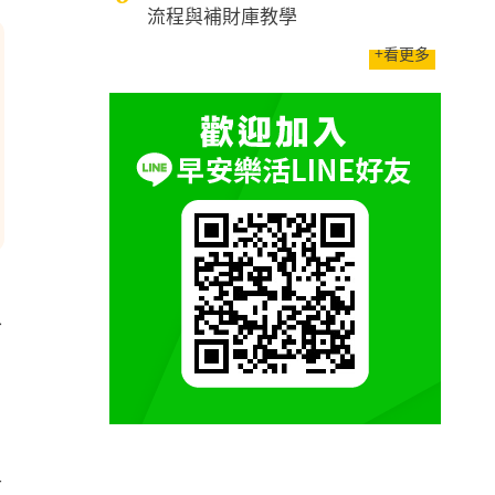
流程與補財庫教學
+看更多
上
，
老