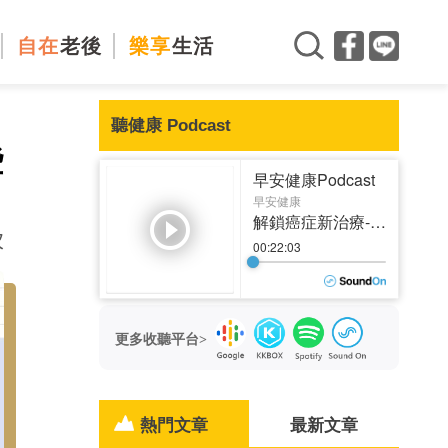
自在
老後
樂享
生活
聽健康 Podcast
些
次
更多收聽平台>
熱門文章
最新文章