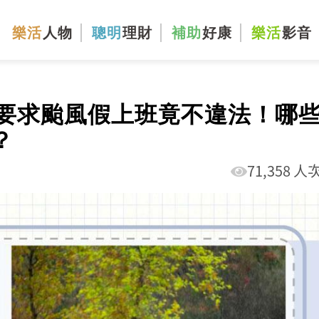
樂活
人物
聰明
理財
補助
好康
樂活
影音
要求颱風假上班竟不違法！哪
？
71,358 人