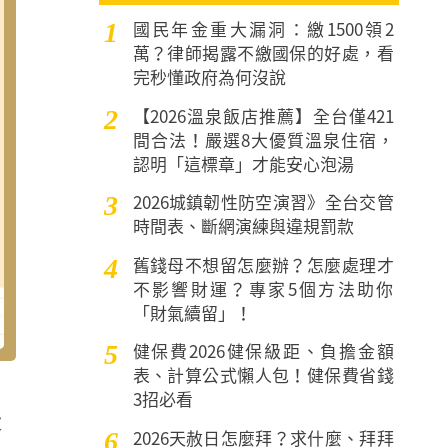
國民年金重大漏洞：繳1500領2
1
萬？律師揭露不繳國保的好處，看
完秒懂政府為何沒說
【2026溫泉飯店推薦】全台僅421
2
間合法！嚴選8大優質溫泉住宿，
認明「這標章」才能安心泡湯
2026城鎮韌性防空演習》全台交管
3
時間表、斷網演練與違規罰款
舊錢母不想留怎麼辦？怎麼處理才
4
不影響財運？專家5個方法助你
「財氣續留」！
健保費2026健保級距、負擔金額
5
表、計算公式懶人包！健保費省錢
3招必看
大
2026天赦日怎麼拜？求什麼、拜拜
6