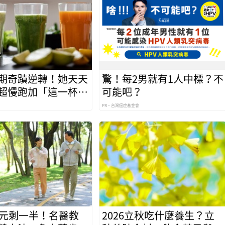
期奇蹟逆轉！她天天
驚！每2男就有1人中標？不
超慢跑加「這一杯」
可能吧？
康
PR・台灣癌症基金會
腎元剩一半！名醫教
2026立秋吃什麼養生？立