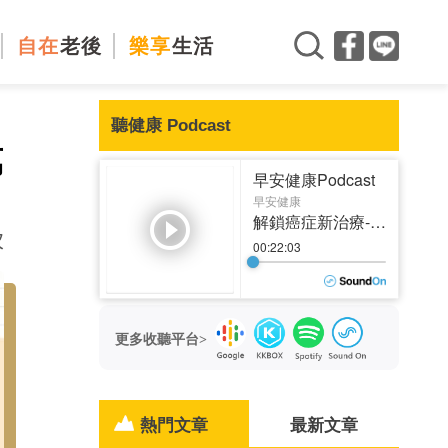
自在
老後
樂享
生活
聽健康 Podcast
萬
次
更多收聽平台>
熱門文章
最新文章