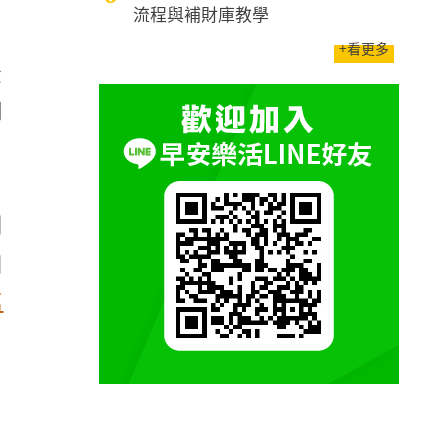
流程與補財庫教學
，
+看更多
金
調
到
細
萬