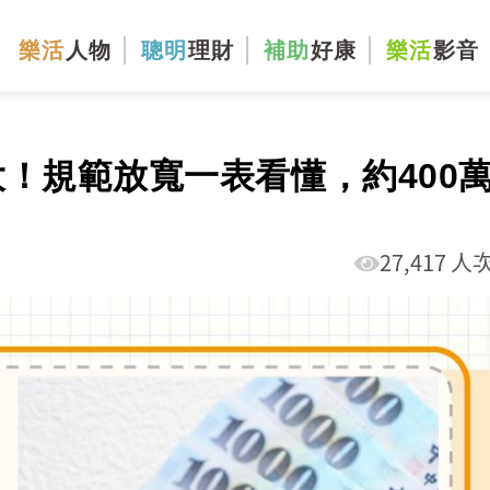
樂活
人物
聰明
理財
補助
好康
樂活
影音
！規範放寬一表看懂，約400
27,417 人