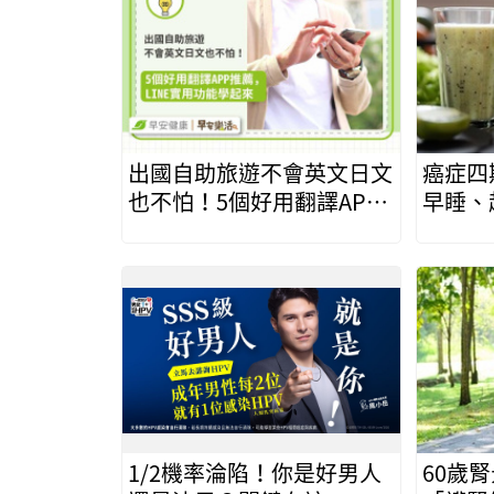
出國自助旅遊不會英文日文
癌症四
也不怕！5個好用翻譯APP
早睡、
推薦，LINE實用功能學起
找回健
來
1/2機率淪陷！你是好男人
60歲