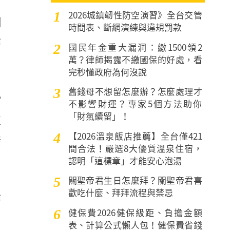
2026城鎮韌性防空演習》全台交管
1
刺
時間表、斷網演練與違規罰款
作
國民年金重大漏洞：繳1500領2
2
萬？律師揭露不繳國保的好處，看
完秒懂政府為何沒說
舊錢母不想留怎麼辦？怎麼處理才
3
館
不影響財運？專家5個方法助你
「財氣續留」！
依
【2026溫泉飯店推薦】全台僅421
4
睡
間合法！嚴選8大優質溫泉住宿，
認明「這標章」才能安心泡湯
關聖帝君生日怎麼拜？關聖帝君喜
5
歡吃什麼、拜拜流程與禁忌
作
健保費2026健保級距、負擔金額
6
咖
表、計算公式懶人包！健保費省錢