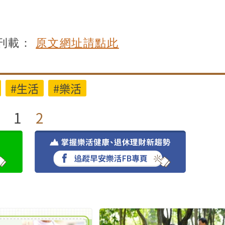
刊載：
原文網址請點此
#生活
#樂活
1
2