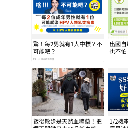
驚！每2男就有1人中標？不
出國自
可能吧？
也不怕
推薦，
PR・台灣癌症基金會
來
飯後散步是天然血糖藥！把
1/2