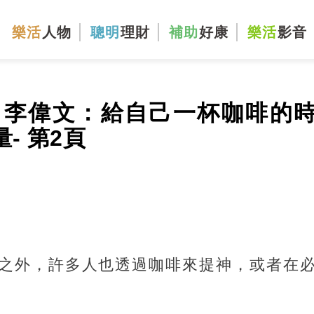
樂活
人物
聰明
理財
補助
好康
樂活
影音
！李偉文：給自己一杯咖啡的
- 第2頁
之外，許多人也透過咖啡來提神，或者在