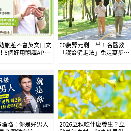
助旅遊不會英文日文
60歲腎元剩一半！名醫教
！5個好用翻譯APP
「護腎健走法」免走萬步逆
LINE實用功能學起
轉腎功能
機率淪陷！你是好男人
2026立秋吃什麼養生？立