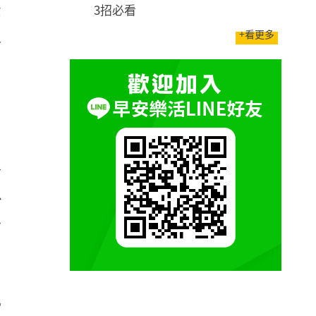
3招必看
緊
+看更多
並
於
必
一
勞