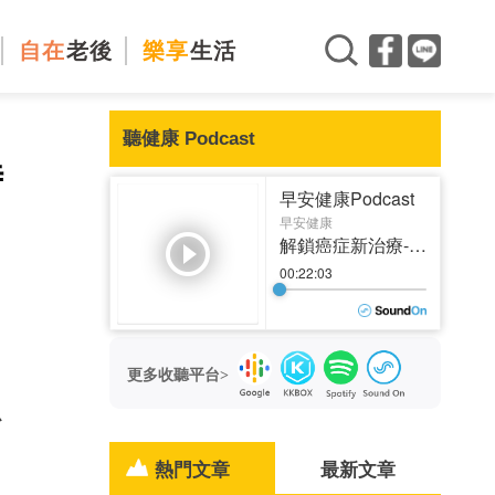
自在
老後
樂享
生活
聽健康 Podcast
時
更多收聽平台>
必
熱門文章
最新文章