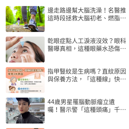
邊走路邊幫大腦洗澡！名醫推
這時段拯救大腦初老、燃脂又
抗炎
乾眼症點人工淚液沒效？眼科
醫曝真相，這種眼藥水恐傷角
膜
指甲豎紋是生病嗎？直紋原因
與保養方法，「這種線」快就
醫
44歲男星罹腦動脈瘤立遺
囑！醫示警「這種頭痛」千萬
別忍快就醫保命