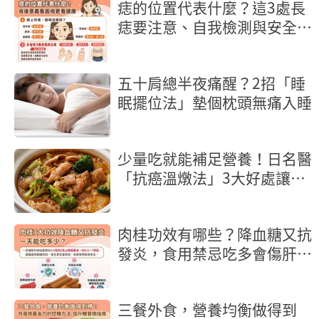
痣的位置代表什麼？這3處長
痣要注意、自我檢測與安全除
痣指南
五十肩總半夜痛醒？2招「睡
眠擺位法」墊個枕頭無痛入睡
少量吃就能補足營養！日名醫
「抗癌溫燉法」3大好處讓癌
細胞也怕你
肉桂功效有哪些？降血糖又抗
發炎，食用禁忌吃多會傷肝
嗎？
三餐外食，營養均衡做得到