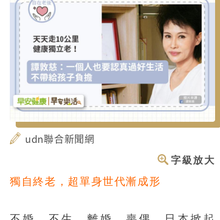
udn聯合新聞網
字級放大
獨自終老，超單身世代漸成形
不婚、不生、離婚、喪偶，日本掀起