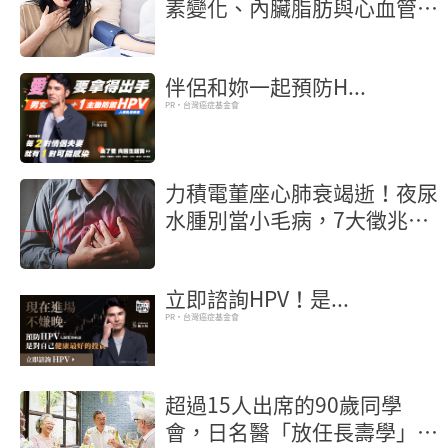
素變化、內臟脂肪與心血管保
護策略
伴侶和妳一起預防H...
PR・台灣癌症基金會
力積電董座心肺衰竭逝！夜尿
水腫別當小毛病，7大徵兆是
心臟求救
立即諮詢HPV！是...
PR・台灣癌症基金會
超過15人出席的90歲同學
會，日名醫「放任長壽學」3