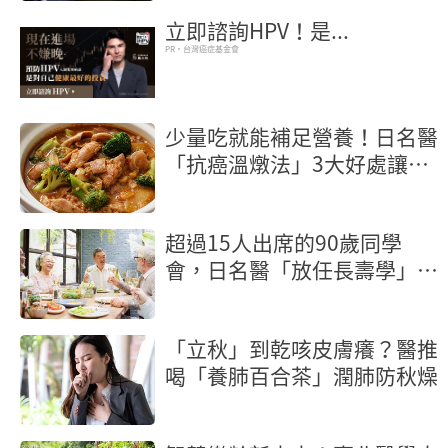
立即諮詢HPV！是...
PR・台灣癌症基金會
少量吃就能補足營養！日名醫
「抗癌溫燉法」3大好處讓癌
細胞也怕你
超過15人出席的90歲同學
會，日名醫「放任長壽學」3
個健康百歲祕訣
「立秋」到乾咳皮膚癢？醫推
喝「養肺百合茶」潤肺防秋燥