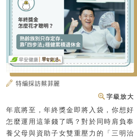
特編採訪蔡菲麗
字級放大
年底將至，年終獎金即將入袋，你想好
怎麼運用這筆錢了嗎？對於同時肩負奉
養父母與資助子女雙重壓力的「三明治