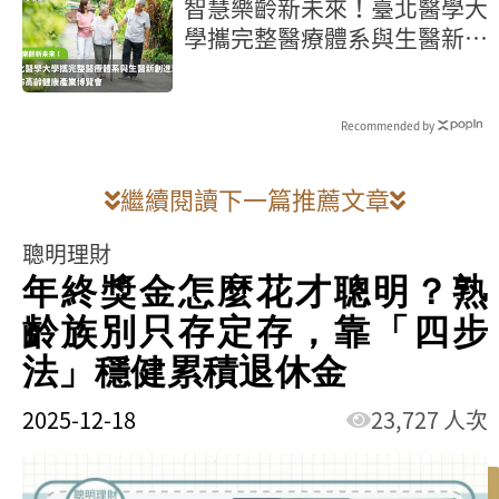
智慧樂齡新未來！臺北醫學大
學攜完整醫療體系與生醫新創
進駐2026高齡健康產業博覽
會
Recommended by
繼續閱讀下一篇推薦文章
聰明理財
年終獎金怎麼花才聰明？熟
齡族別只存定存，靠「四步
法」穩健累積退休金
2025-12-18
23,727 人次