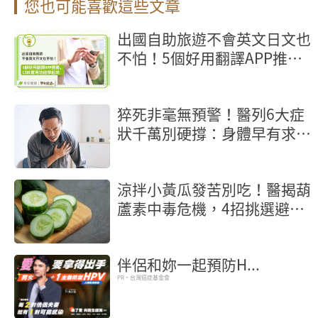
您也可能喜歡這些文章
出國自助旅遊不會英文日文也
不怕！5個好用翻譯APP推
薦，LINE實用功能學起來
猝死非毫無預警！醫列6大症
狀千萬別硬撐：身體早有求救
訊號
涼拌小黃瓜發苦別吃！醫揭葫
蘆素中毒危機，4招挑選避雷
秘訣公開
伴侶和妳一起預防H...
PR・台灣癌症基金會