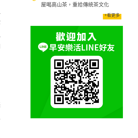
屋喝高山茶，重拾傳統茶文化
但
+看更多
作
息
拘
採
援
中