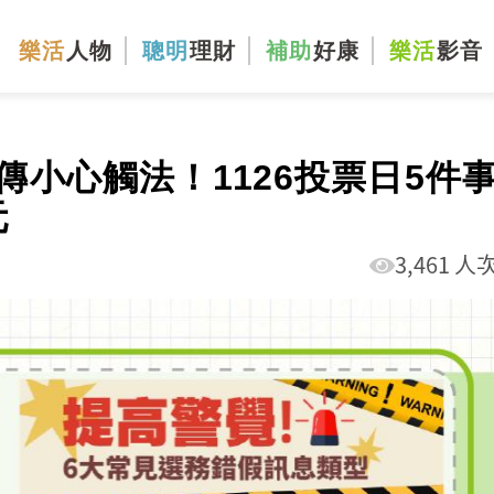
樂活
人物
聰明
理財
補助
好康
樂活
影音
小心觸法！1126投票日5件
元
3,461 人