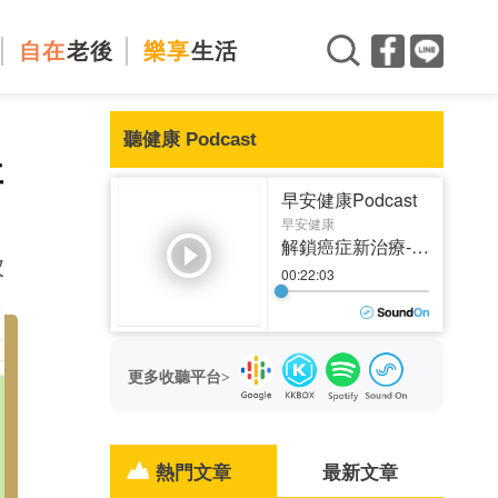
自在
老後
樂享
生活
聽健康 Podcast
事
次
更多收聽平台>
熱門文章
最新文章