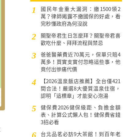
國民年金重大漏洞：繳1500領2
1
萬？律師揭露不繳國保的好處，看
完秒懂政府為何沒說
關聖帝君生日怎麼拜？關聖帝君喜
2
歡吃什麼、拜拜流程與禁忌
爸爸醫藥費近70萬元，保單只賠4
3
萬多！買實支實付忽略這些事，他
竟付出慘痛代價
【2026溫泉飯店推薦】全台僅421
4
間合法！嚴選8大優質溫泉住宿，
認明「這標章」才能安心泡湯
健保費2026健保級距、負擔金額
5
表、計算公式懶人包！健保費省錢
3招必看
大
台北品茗必訪9大茶館！到百年老
6