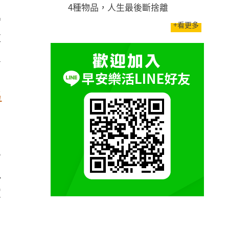
4種物品，人生最後斷捨離
G
+看更多
在
人
勇
媽
○
以
宜