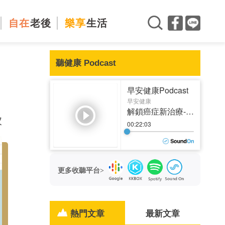
自在
老後
樂享
生活
聽健康 Podcast
、
次
更多收聽平台>
熱門文章
最新文章