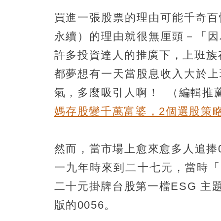
買進一張股票的理由可能千奇百怪
永續）的理由就很無厘頭－「因
許多投資達人的推廣下，上班族
都夢想有一天當股息收入大於上
氣，多麼吸引人啊！
（編輯推
媽存股變千萬富婆，2個選股策
然而，當市場上愈來愈多人追捧0
一九年時來到二十七元，當時「E
二十元掛牌台股第一檔ESG 主題
版的0056。