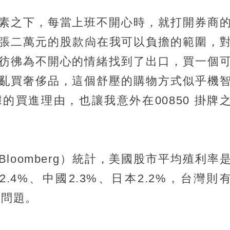
素之下，每當上班不開心時，就打開券商
畢竟每張二萬元的股款尙在我可以負擔的範圍，
彷彿為不開心的情緒找到了出口，買一個
亂買奢侈品，這個舒壓的購物方式似乎機
的買進理由，也讓我意外在00850 掛牌
loomberg）統計，美國股市平均殖利率
.4%、中國2.3%、日本2.2%，台灣則
沒問題。