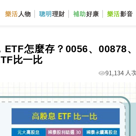
樂活
人物
聰明
理財
補助
好康
樂活
影音
ETF怎麼存？0056、00878
ETF比一比
91,134 人