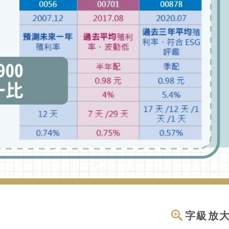
）
字級放