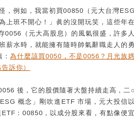
，例如，我當初買00850（元大台灣ES
為上班不開心！」眞的沒開玩笑，這些年
存0056（元大高股息）的風氣很盛，許多
班薪水時，就能擁有隨時帥氣辭職走人的
薦：
為什麼該買0050，不是0056？月光族
略告訴你）
056 後，它的股價隨著大盤持續走高，二
SG 概念」剛吹進ETF 市場，元大投信
ETF：00850，以成分股來看，有點像便