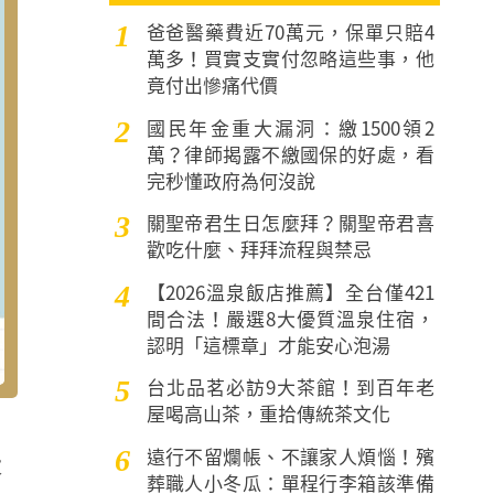
爸爸醫藥費近70萬元，保單只賠4
1
萬多！買實支實付忽略這些事，他
竟付出慘痛代價
國民年金重大漏洞：繳1500領2
2
萬？律師揭露不繳國保的好處，看
完秒懂政府為何沒說
關聖帝君生日怎麼拜？關聖帝君喜
3
歡吃什麼、拜拜流程與禁忌
【2026溫泉飯店推薦】全台僅421
4
間合法！嚴選8大優質溫泉住宿，
認明「這標章」才能安心泡湯
台北品茗必訪9大茶館！到百年老
5
屋喝高山茶，重拾傳統茶文化
遠行不留爛帳、不讓家人煩惱！殯
6
大
葬職人小冬瓜：單程行李箱該準備