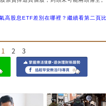
四檔人氣高股息ETF差別在哪裡？繼續看第二頁
1
2
3