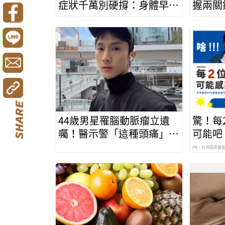
症狀千萬別硬撐：身體早有
握兩關
求救訊號
幅22％
44歲男星罹腦動脈瘤立遺
驚！每
囑！醫示警「這種頭痛」千
可能吧
萬別忍快就醫保命
PR・台灣癌症基