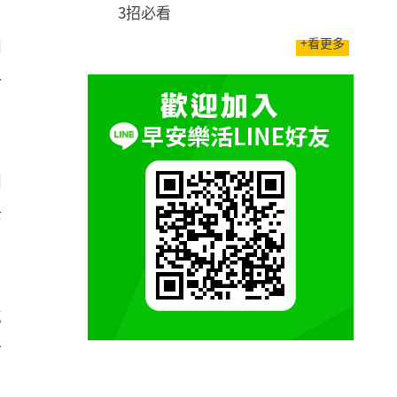
3招必看
，
+看更多
的
好
的
母
脫
者