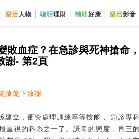
樂活
人物
聰明
理財
補助
好康
樂活
影音
變敗血症？在急診與死神搶命
謝- 第2頁
雙膝跪下致謝
係建立，衝突處理訓練等等技能， 急診專
最重視的科系之一了。謙卑的態度，再三