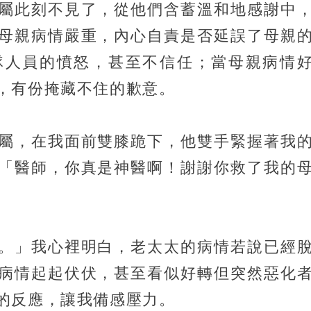
屬此刻不見了，從他們含蓄溫和地感謝中
母親病情嚴重，內心自責是否延誤了母親
隊人員的憤怒，甚至不信任；當母親病情
，有份掩藏不住的歉意。
屬，在我面前雙膝跪下，他雙手緊握著我
「醫師，你真是神醫啊！謝謝你救了我的
。」我心裡明白，老太太的病情若說已經
病情起起伏伏，甚至看似好轉但突然惡化
的反應，讓我備感壓力。