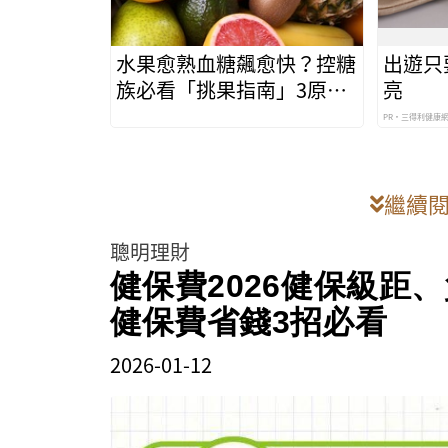
水果愈熟血糖飆愈快？控糖
出遊只
族必看「挑果指南」3原則
亮
安心吃
PR・三得利健康
繼續
聰明理財
健保費2026健保級距
健保費省錢3招必看
2026-01-12