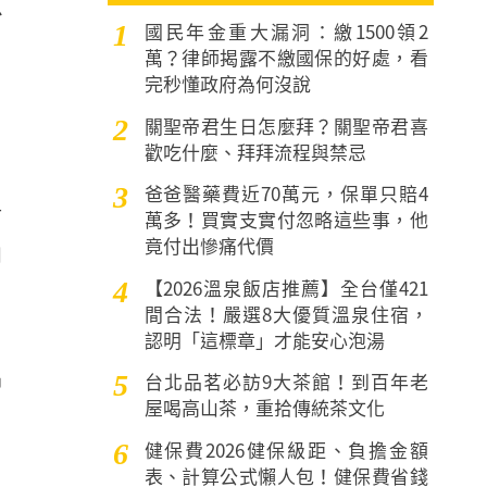
忘
國民年金重大漏洞：繳1500領2
1
萬？律師揭露不繳國保的好處，看
完秒懂政府為何沒說
關聖帝君生日怎麼拜？關聖帝君喜
2
歡吃什麼、拜拜流程與禁忌
爸爸醫藥費近70萬元，保單只賠4
3
老
萬多！買實支實付忽略這些事，他
竟付出慘痛代價
的
【2026溫泉飯店推薦】全台僅421
4
間合法！嚴選8大優質溫泉住宿，
認明「這標章」才能安心泡湯
易
台北品茗必訪9大茶館！到百年老
5
屋喝高山茶，重拾傳統茶文化
健保費2026健保級距、負擔金額
6
表、計算公式懶人包！健保費省錢