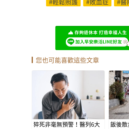
#輕鬆照護
#敗血症
#醫
您也可能喜歡這些文章
猝死非毫無預警！醫列6大
飯後散