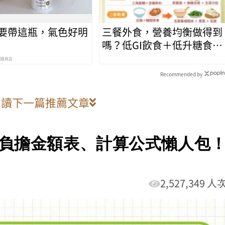
要帶這瓶，氣色好明
三餐外食，營養均衡做得到
嗎？低GI飲食＋低升糖食
物，外食族最省力的控糖方
網路商店
法
Recommended by
閱讀下一篇推薦文章
、負擔金額表、計算公式懶人包
2,527,349 人