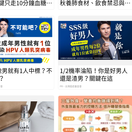
鍵只走10分鐘血糖降
秋養肺食材、飲食禁忌與防
秋燥食譜
2男就有1人中標？不
1/2機率淪陷！你是好男人
？
還是渣男？關鍵在這
金會
PR・台灣癌症基金會