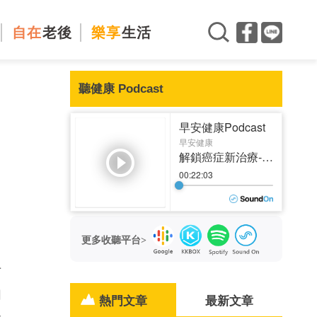
自在
老後
樂享
生活
聽健康 Podcast
，
更多收聽平台>
科
的
熱門文章
最新文章