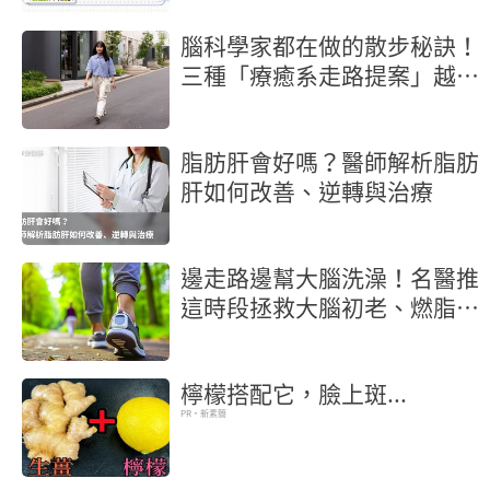
腦科學家都在做的散步秘訣！
三種「療癒系走路提案」越走
越舒壓
脂肪肝會好嗎？醫師解析脂肪
肝如何改善、逆轉與治療
邊走路邊幫大腦洗澡！名醫推
這時段拯救大腦初老、燃脂又
抗炎
檸檬搭配它，臉上斑...
PR・新素簡