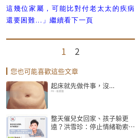
這幾位家屬，可能比對付老太太的疾病
還要困難...」繼續看下一頁
1
2
您也可能喜歡這些文章
起床就先做件事，沒...
PR・新素簡
整天催兒女回家、孩子躲更
遠？洪雪珍：停止情緒勒索！
把人生過充實是自己責任