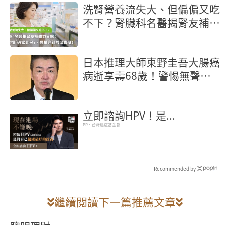
洗腎營養流失大、但偏偏又吃
不下？腎臟科名醫揭腎友補體
力盲點：沒看懂「適當比
例」，恐補充錯誤又傷身！
日本推理大師東野圭吾大腸癌
病逝享壽68歲！警惕無聲殺
手6徵兆
立即諮詢HPV！是...
PR・台灣癌症基金會
Recommended by
繼續閱讀下一篇推薦文章