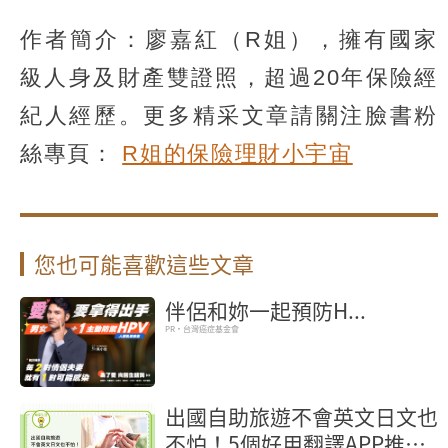
作者簡介：廖嘉紅（R姐），擁有國家
級人身及財產雙證照，超過20年保險經
紀人經歷。更多精采文章請關注臉書粉
絲專頁：
R姐的保險理財小宇宙
您也可能喜歡這些文章
伴侶和妳一起預防H...
PR・台灣癌症基金會
出國自助旅遊不會英文日文也
不怕！5個好用翻譯APP推