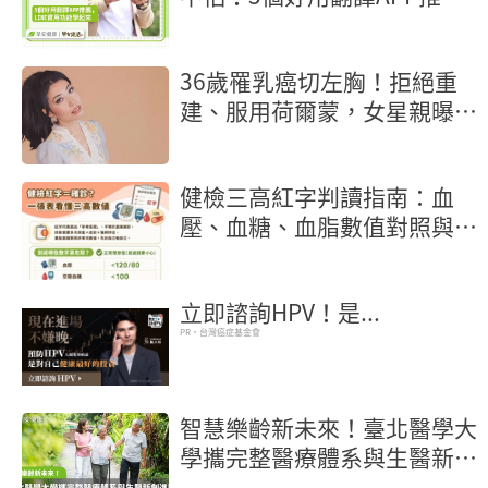
薦，LINE實用功能學起來
36歲罹乳癌切左胸！拒絕重
建、服用荷爾蒙，女星親曝抗
癌歷程
健檢三高紅字判讀指南：血
壓、血糖、血脂數值對照與行
動地圖
立即諮詢HPV！是...
PR・台灣癌症基金會
智慧樂齡新未來！臺北醫學大
學攜完整醫療體系與生醫新創
進駐2026高齡健康產業博覽