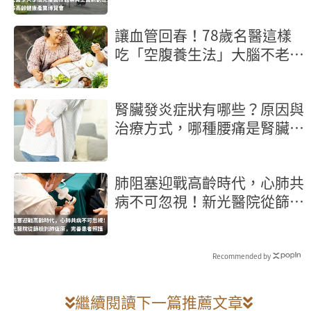
會
讓血管回春！78歲名醫這樣
吃「空腹養生法」大腦不老又
長壽
腎臟發炎症狀有哪些？原因與
治療方式，哪種腰痛是腎臟發
炎？
肺阻塞迎戰高齡時代，心肺共
病不可忽視！新光醫院從篩檢
到肺復原，完善患者照護
Recommended by
繼續閱讀下一篇推薦文章