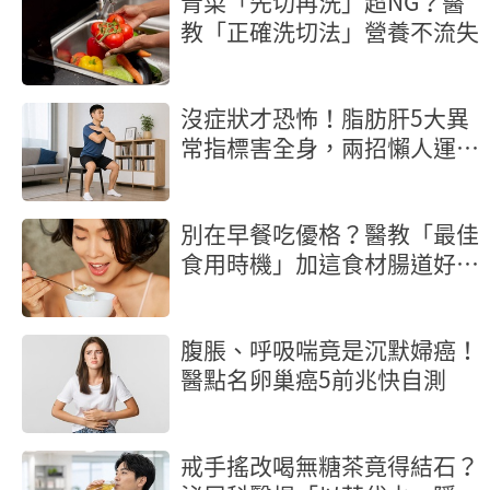
青菜「先切再洗」超NG？醫
教「正確洗切法」營養不流失
沒症狀才恐怖！脂肪肝5大異
常指標害全身，兩招懶人運動
幫肝減壓
別在早餐吃優格？醫教「最佳
食用時機」加這食材腸道好菌
激增
腹脹、呼吸喘竟是沉默婦癌！
醫點名卵巢癌5前兆快自測
戒手搖改喝無糖茶竟得結石？