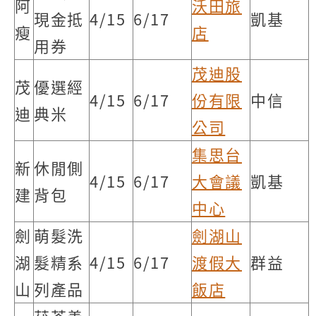
阿
沃田旅
現金抵
4/15
6/17
凱基
瘦
店
用券
茂迪股
茂
優選經
4/15
6/17
份有限
中信
迪
典米
公司
集思台
新
休閒側
4/15
6/17
大會議
凱基
建
背包
中心
劍
萌髮洗
劍湖山
湖
髮精系
4/15
6/17
渡假大
群益
山
列產品
飯店