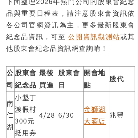
下面整理2026年熱門公司的股東會紀念
品與重要日程表，請注意股東會資訊依
各公司官網資訊為主，更多最新股東會
紀念品資訊，可至
公開資訊觀測站
或其
他股東會紀念品資訊網查詢唷！
公
股東會
最後
股東會
開會地
股代
司
紀念品
買進
日
點
小墾丁
南
渡假村
金獅湖
仁
4/28
6/30
兆豐
300元
大酒店
湖
抵用券