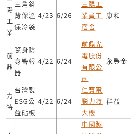
三角斜
三陽工
陽
背保溫
4/23
6/26
業員工
康和
工
保冷袋
宿舍
業
前鼎光
隨身防
前
電股份
身警報
4/22
6/24
永豐金
鼎
有限公
器
司
台灣製
仁寶電
力
ESG公
4/22
6/24
腦力特
群益
特
益砧板
大樓
中國製