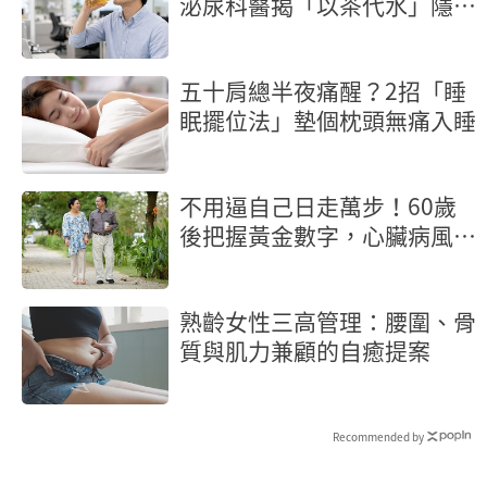
泌尿科醫揭「以茶代水」隱形
地雷
五十肩總半夜痛醒？2招「睡
眠擺位法」墊個枕頭無痛入睡
不用逼自己日走萬步！60歲
後把握黃金數字，心臟病風險
砍半
熟齡女性三高管理：腰圍、骨
質與肌力兼顧的自癒提案
Recommended by