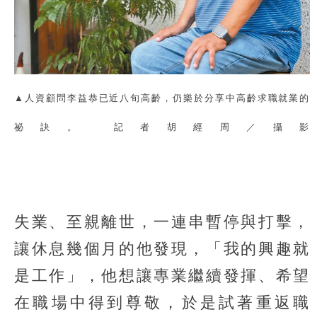
▲人資顧問李益恭已近八旬高齡，仍樂於分享中高齡求職就業的
祕訣。 記者胡經周／攝影
失業、至親離世，一連串暫停與打擊，
讓休息幾個月的他發現，「我的興趣就
是工作」，他想讓專業繼續發揮、希望
在職場中得到尊敬，於是試著重返職