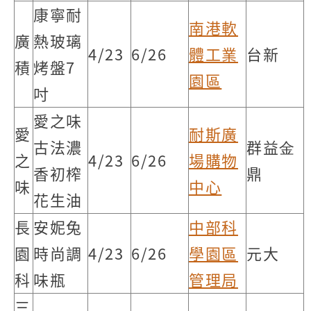
康寧耐
南港軟
廣
熱玻璃
4/23
6/26
體工業
台新
積
烤盤7
園區
吋
愛之味
愛
耐斯廣
古法濃
群益⾦
之
4/23
6/26
場購物
香初榨
鼎
味
中心
花生油
長
安妮兔
中部科
園
時尚調
4/23
6/26
學園區
元大
科
味瓶
管理局
三