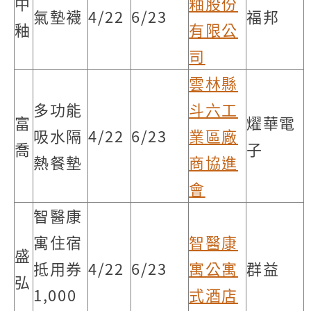
中
釉股份
氣墊襪
4/22
6/23
福邦
釉
有限公
司
雲林縣
多功能
斗六工
富
燿華電
吸水隔
4/22
6/23
業區廠
喬
子
熱餐墊
商協進
會
智醫康
寓住宿
智醫康
盛
抵用券
4/22
6/23
寓公寓
群益
弘
1,000
式酒店