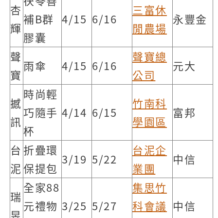
茯苓善
杏
三富休
補B群
4/15
6/16
永豐金
輝
閒農場
膠囊
聲
聲寶總
雨傘
4/15
6/16
元大
寶
公司
時尚輕
撼
竹南科
巧隨手
4/14
6/15
富邦
訊
學園區
杯
台
折疊環
台泥企
3/19
5/22
中信
泥
保提包
業團
全家88
集思竹
瑞
元禮物
3/25
5/27
科會議
中信
昱