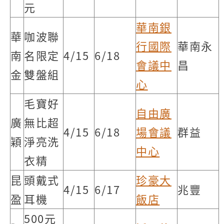
元
華南銀
華
咖波聯
行國際
華南永
南
名限定
4/15
6/18
會議中
昌
金
雙盤組
心
毛寶好
自由廣
廣
無比超
4/15
6/18
場會議
群益
穎
淨亮洗
中心
衣精
昆
頭戴式
珍豪大
4/15
6/17
兆豐
盈
耳機
飯店
500元