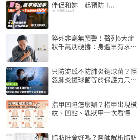
伴侶和妳一起預防H...
PR・台灣癌症基金會
猝死非毫無預警！醫列6大症
狀千萬別硬撐：身體早有求救
訊號
只防流感不防肺炎鏈球菌？輕
忽肺炎鏈球菌等於保護力只做
一半！認識肺炎鏈球菌可能帶
來的全家生命威脅
指甲凹陷怎麼辦？指甲出現橫
紋、凹點、匙狀甲一次看懂
脂肪肝會好嗎？醫師解析脂肪