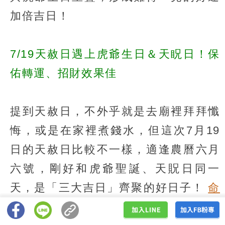
加倍吉日！
7/19天赦日遇上虎爺生日＆天眖日！保
佑轉運、招財效果佳
提到天赦日，不外乎就是去廟裡拜拜懺
悔，或是在家裡煮錢水，但這次7月19
日的天赦日比較不一樣，適逢農曆六月
六號，剛好和虎爺聖誕、天貺日同一
天，是「三大吉日」齊聚的好日子！
命
理老師谷帥臻在臉書撰文
分享，天赦