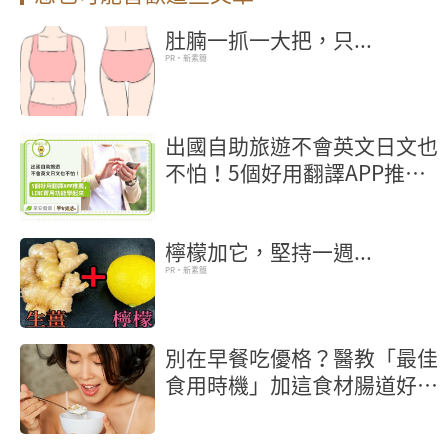
肚腩一抓一大把，只...
PR・新素簡
出國自助旅遊不會英文日文也
不怕！5個好用翻譯APP推
薦，LINE實用功能學起來
檸檬加它，堅持一週...
PR・新素簡
別在早餐吃優格？醫教「最佳
食用時機」加這食材腸道好菌
激增