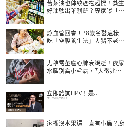
苦茶油也傳致癌物超標！養生
好油驗出苯駢芘？專家曝「製
程」是關鍵
讓血管回春！78歲名醫這樣
吃「空腹養生法」大腦不老又
長壽
力積電董座心肺衰竭逝！夜尿
水腫別當小毛病，7大徵兆是
心臟求救
立即諮詢HPV！是...
PR・台灣癌症基金會
家裡沒水果還一直有小蟲？廚