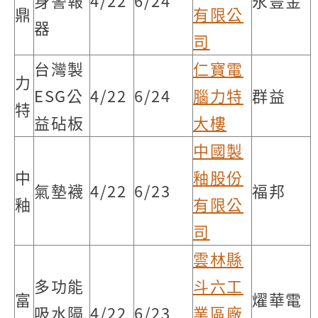
身警報
4/22
6/24
永豐金
鼎
有限公
器
司
台灣製
仁寶電
力
ESG公
4/22
6/24
腦力特
群益
特
益砧板
大樓
中國製
中
釉股份
氣墊襪
4/22
6/23
福邦
釉
有限公
司
雲林縣
多功能
斗六工
富
燿華電
吸水隔
4/22
6/23
業區廠