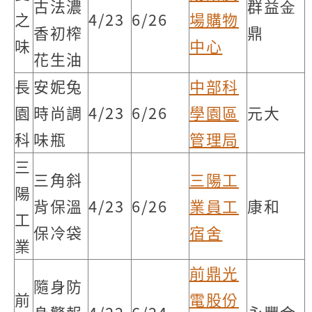
古法濃
群益⾦
之
4/23
6/26
場購物
香初榨
鼎
味
中心
花生油
長
安妮兔
中部科
園
時尚調
4/23
6/26
學園區
元大
科
味瓶
管理局
三
三角斜
三陽工
陽
背保溫
4/23
6/26
業員工
康和
工
保冷袋
宿舍
業
前鼎光
隨身防
前
電股份