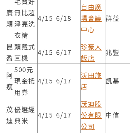
毛寶好
自由廣
廣
無比超
4/15
6/18
場會議
群益
穎
淨亮洗
中心
衣精
昆
頭戴式
珍豪大
4/15
6/17
兆豐
盈
耳機
飯店
500元
阿
沃田旅
現金抵
4/15
6/17
凱基
瘦
店
用券
茂迪股
茂
優選經
4/15
6/17
份有限
中信
迪
典米
公司