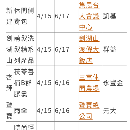
集思台
新
休閒側
4/15
6/17
大會議
凱基
建
背包
中心
劍
萌髮洗
劍湖山
湖
髮精系
4/15
6/17
渡假大
群益
山
列產品
飯店
茯苓善
杏
三富休
補B群
4/15
6/16
永豐金
輝
閒農場
膠囊
聲
聲寶總
雨傘
4/15
6/16
元大
寶
公司
時尚輕