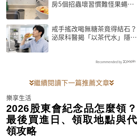
房5個招蟲壞習慣難怪果蠅殺
不完
戒手搖改喝無糖茶竟得結石？
泌尿科醫揭「以茶代水」隱形
地雷
Recommended by
繼續閱讀下一篇推薦文章
樂享生活
2026股東會紀念品怎麼領？
最後買進日、領取地點與代
領攻略