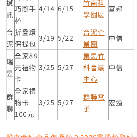
撼
竹南科
巧隨手
4/14
6/15
富邦
訊
學園區
杯
台
折疊環
台泥企
3/19
5/22
中信
泥
保提包
業團
全家88
集思竹
瑞
元禮物
3/25
5/27
科會議
中信
昱
卡
中心
全家禮
群
群聯電
物卡
3/25
5/27
宏遠
聯
子
100元