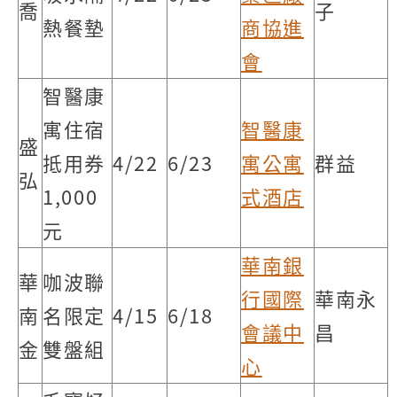
喬
子
熱餐墊
商協進
會
智醫康
寓住宿
智醫康
盛
抵用券
4/22
6/23
寓公寓
群益
弘
1,000
式酒店
元
華南銀
華
咖波聯
行國際
華南永
南
名限定
4/15
6/18
會議中
昌
金
雙盤組
心