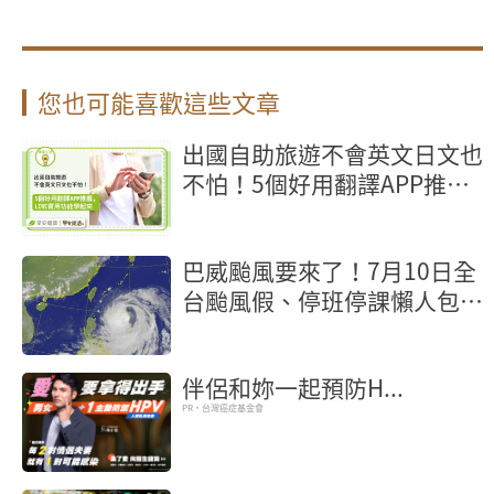
您也可能喜歡這些文章
出國自助旅遊不會英文日文也
不怕！5個好用翻譯APP推
薦，LINE實用功能學起來
巴威颱風要來了！7月10日全
台颱風假、停班停課懶人包
【不斷更新】
伴侶和妳一起預防H...
PR・台灣癌症基金會