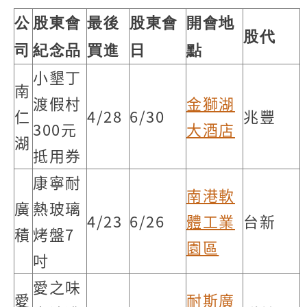
公
股東會
最後
股東會
開會地
股代
司
紀念品
買進
日
點
小墾丁
南
渡假村
金獅湖
仁
4/28
6/30
兆豐
300元
大酒店
湖
抵用券
康寧耐
南港軟
廣
熱玻璃
4/23
6/26
體工業
台新
積
烤盤7
園區
吋
愛之味
愛
耐斯廣