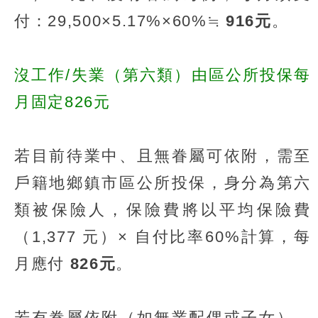
付：29,500×5.17%×60%≒
916元
。
沒工作/失業（第六類）由區公所投保每
月固定826元
若目前待業中、且無眷屬可依附，需至
戶籍地鄉鎮市區公所投保，身分為第六
類被保險人，保險費將以平均保險費
（1,377 元）× 自付比率60%計算，每
月應付
826元
。
若有眷屬依附（如無業配偶或子女），