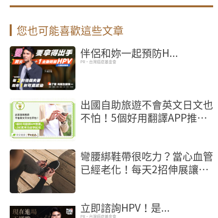
您也可能喜歡這些文章
伴侶和妳一起預防H...
PR・台灣癌症基金會
出國自助旅遊不會英文日文也
不怕！5個好用翻譯APP推
薦，LINE實用功能學起來
彎腰綁鞋帶很吃力？當心血管
已經老化！每天2招伸展讓血
管回春5歲
立即諮詢HPV！是...
PR・台灣癌症基金會