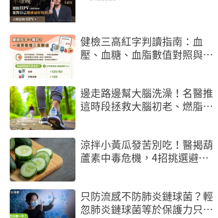
健檢三高紅字判讀指南：血
壓、血糖、血脂數值對照與行
動地圖
邊走路邊幫大腦洗澡！名醫推
這時段拯救大腦初老、燃脂又
抗炎
涼拌小黃瓜發苦別吃！醫揭葫
蘆素中毒危機，4招挑選避雷
秘訣公開
只防流感不防肺炎鏈球菌？輕
忽肺炎鏈球菌等於保護力只做