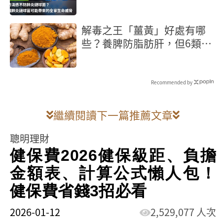
一半！認識肺炎鏈球菌可能帶
來的全家生命威脅
解毒之王「薑黃」好處有哪
些？養脾防脂肪肝，但6類人
當心越吃越傷
Recommended by
繼續閱讀下一篇推薦文章
聰明理財
健保費2026健保級距、負擔
金額表、計算公式懶人包！
健保費省錢3招必看
2026-01-12
2,529,077 人次