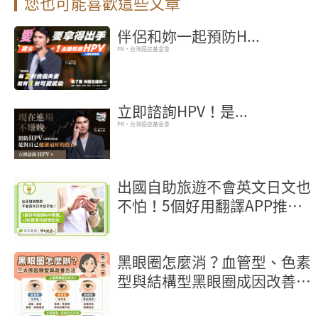
您也可能喜歡這些文章
伴侶和妳一起預防H...
PR・台灣癌症基金會
立即諮詢HPV！是...
PR・台灣癌症基金會
出國自助旅遊不會英文日文也
不怕！5個好用翻譯APP推
薦，LINE實用功能學起來
黑眼圈怎麼消？血管型、色素
型與結構型黑眼圈成因改善方
法