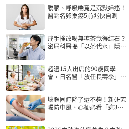
腹脹、呼吸喘竟是沉默婦癌！
醫點名卵巢癌5前兆快自測
戒手搖改喝無糖茶竟得結石？
泌尿科醫揭「以茶代水」隱形
地雷
超過15人出席的90歲同學
會，日名醫「放任長壽學」3
個健康百歲祕訣
壞膽固醇降了還不夠！新研究
曝防中風、心梗必看「這3
項」血脂指標