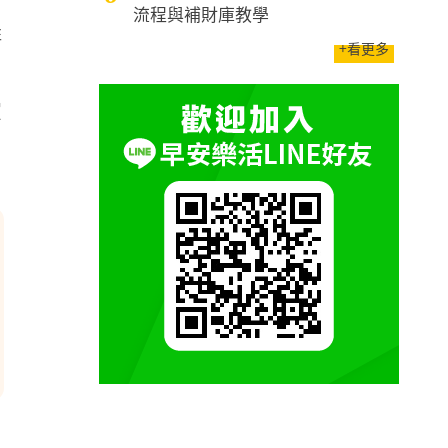
流程與補財庫教學
排
+看更多
～
家