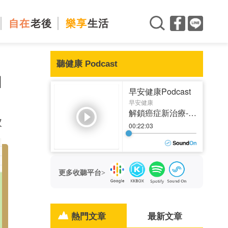
自在
老後
樂享
生活
聽健康 Podcast
加
次
更多收聽平台>
熱門文章
最新文章