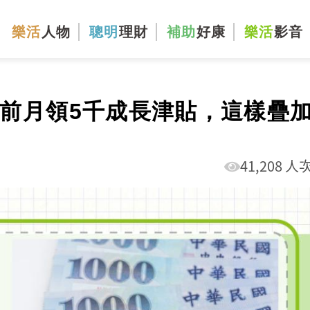
樂活
人物
聰明
理財
補助
好康
樂活
影音
歲前月領5千成長津貼，這樣疊
41,208 人