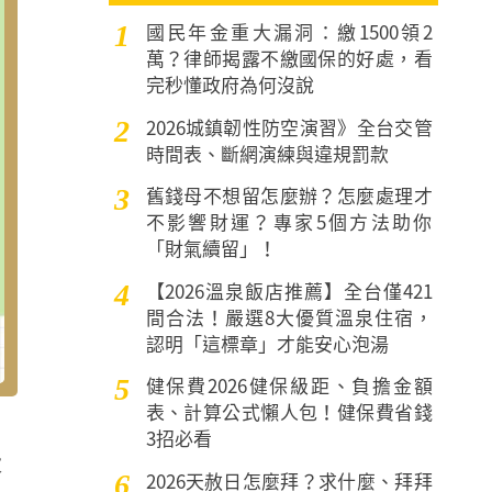
國民年金重大漏洞：繳1500領2
1
萬？律師揭露不繳國保的好處，看
完秒懂政府為何沒說
2026城鎮韌性防空演習》全台交管
2
時間表、斷網演練與違規罰款
舊錢母不想留怎麼辦？怎麼處理才
3
不影響財運？專家5個方法助你
「財氣續留」！
【2026溫泉飯店推薦】全台僅421
4
間合法！嚴選8大優質溫泉住宿，
認明「這標章」才能安心泡湯
健保費2026健保級距、負擔金額
5
表、計算公式懶人包！健保費省錢
3招必看
大
2026天赦日怎麼拜？求什麼、拜拜
6