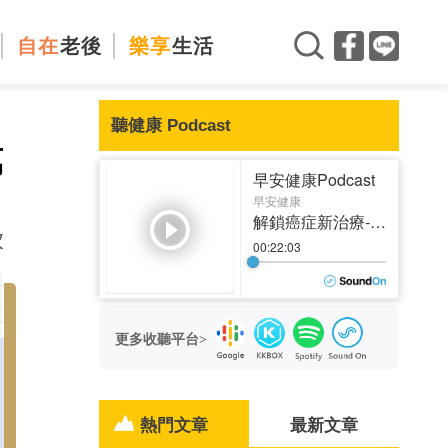
自在
老後
樂享
生活
聽健康 Podcast
萬
次
更多收聽平台>
熱門文章
最新文章