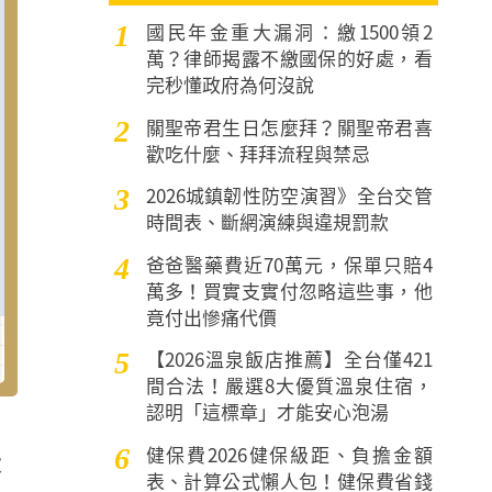
國民年金重大漏洞：繳1500領2
1
萬？律師揭露不繳國保的好處，看
完秒懂政府為何沒說
關聖帝君生日怎麼拜？關聖帝君喜
2
歡吃什麼、拜拜流程與禁忌
2026城鎮韌性防空演習》全台交管
3
時間表、斷網演練與違規罰款
爸爸醫藥費近70萬元，保單只賠4
4
萬多！買實支實付忽略這些事，他
竟付出慘痛代價
【2026溫泉飯店推薦】全台僅421
5
間合法！嚴選8大優質溫泉住宿，
認明「這標章」才能安心泡湯
健保費2026健保級距、負擔金額
6
大
表、計算公式懶人包！健保費省錢