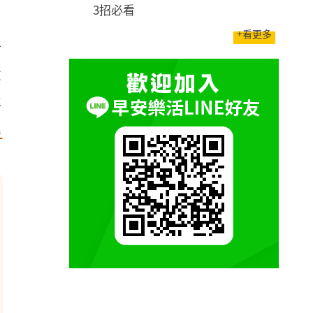
3招必看
，
+看更多
南
栗
要
解