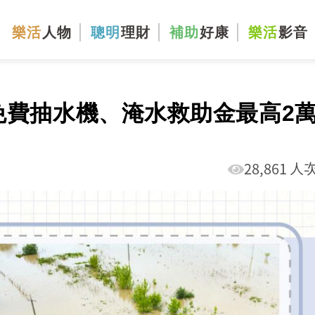
樂活
人物
聰明
理財
補助
好康
樂活
影音
免費抽水機、淹水救助金最高2
28,861 人