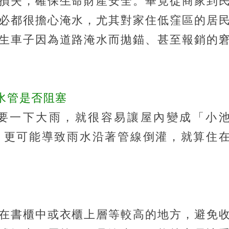
損失，確保生命財產安全。畢竟從商家到
必都很擔心淹水，尤其對家住低窪區的居
生車子因為道路淹水而拋錨、甚至報銷的
水管是否阻塞
要一下大雨，就很容易讓屋內變成「小
，更可能導致雨水沿著管線倒灌，就算住
在書櫃中或衣櫃上層等較高的地方，避免