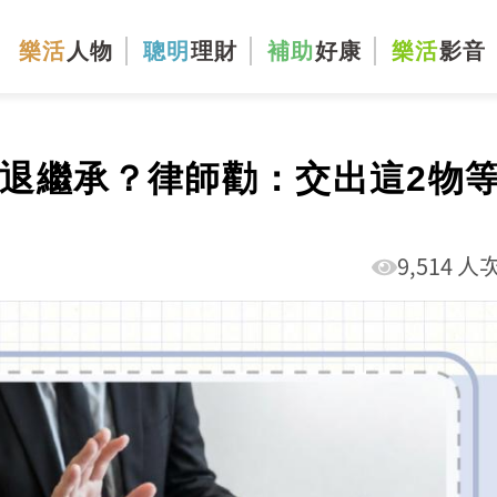
樂活
人物
聰明
理財
補助
好康
樂活
影音
勸退繼承？律師勸：交出這2物
9,514 人