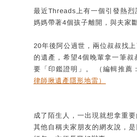
最近Threads上有一個引發
媽媽帶著4個孩子離開，與夫家斷
20年後阿公過世，兩位叔叔找
的遺產，希望4個晚輩拿一筆叔
要「印鑑證明」。
（編輯推薦
律師揪遺產隱形地雷）
成了陌生人，一出現就想拿重要
其他自稱夫家朋友的網友說，是