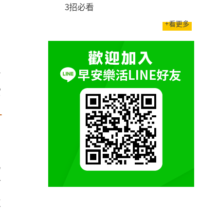
3招必看
，
+看更多
公
索
！
已
有
收