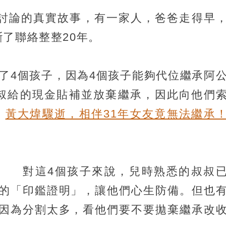
熱烈討論的真實故事，有一家人，爸爸走得早
了聯絡整整20年。
上了4個孩子，因為4個孩子能夠代位繼承阿
叔給的現金貼補並放棄繼承，因此向他們
：
黃大煒驟逝，相伴31年女友竟無法繼承
對這4個孩子來說，兒時熟悉的叔叔
的「印鑑證明」，讓他們心生防備。但也
因為分割太多，看他們要不要拋棄繼承改