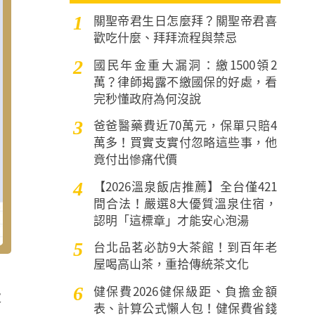
關聖帝君生日怎麼拜？關聖帝君喜
1
歡吃什麼、拜拜流程與禁忌
國民年金重大漏洞：繳1500領2
2
萬？律師揭露不繳國保的好處，看
完秒懂政府為何沒說
爸爸醫藥費近70萬元，保單只賠4
3
萬多！買實支實付忽略這些事，他
竟付出慘痛代價
【2026溫泉飯店推薦】全台僅421
4
間合法！嚴選8大優質溫泉住宿，
認明「這標章」才能安心泡湯
台北品茗必訪9大茶館！到百年老
5
屋喝高山茶，重拾傳統茶文化
健保費2026健保級距、負擔金額
6
大
表、計算公式懶人包！健保費省錢