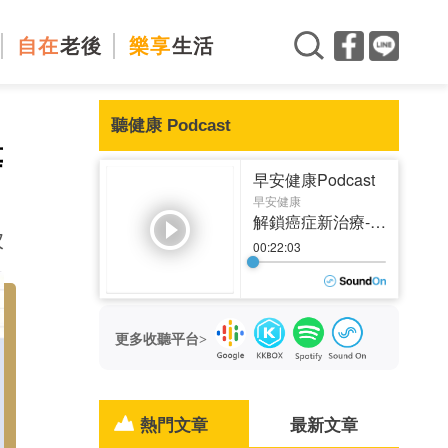
自在
老後
樂享
生活
聽健康 Podcast
等
次
更多收聽平台>
熱門文章
最新文章