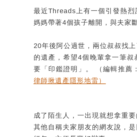
最近Threads上有一個引發
媽媽帶著4個孩子離開，與夫家斷
20年後阿公過世，兩位叔叔找
的遺產，希望4個晚輩拿一筆叔
要「印鑑證明」。
（編輯推薦
律師揪遺產隱形地雷）
成了陌生人，一出現就想拿重要
其他自稱夫家朋友的網友說，是