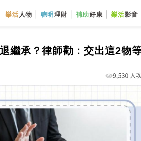
樂活
人物
聰明
理財
補助
好康
樂活
影音
勸退繼承？律師勸：交出這2物
9,530 人