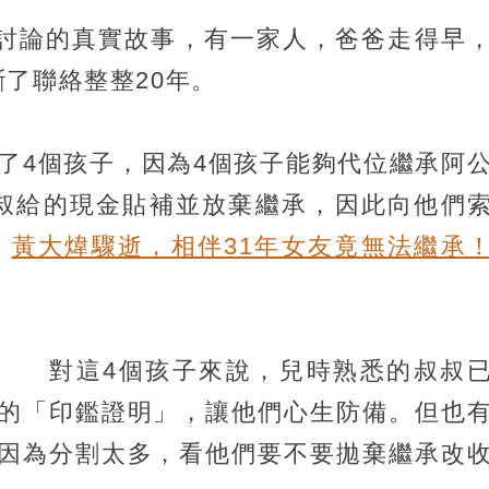
熱烈討論的真實故事，有一家人，爸爸走得早
了聯絡整整20年。
上了4個孩子，因為4個孩子能夠代位繼承阿
叔給的現金貼補並放棄繼承，因此向他們
：
黃大煒驟逝，相伴31年女友竟無法繼承
對這4個孩子來說，兒時熟悉的叔叔
的「印鑑證明」，讓他們心生防備。但也
因為分割太多，看他們要不要拋棄繼承改