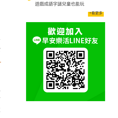
遊戲成語字謎兒童也能玩
，
+看更多
公
索
！
已
有
收