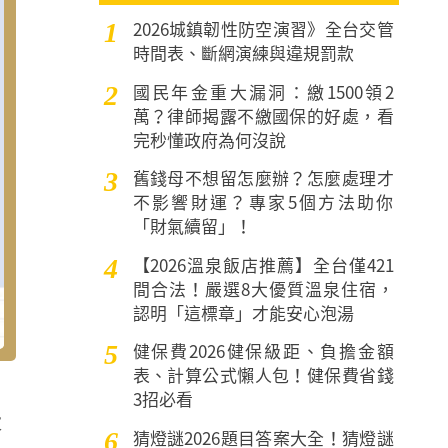
2026城鎮韌性防空演習》全台交管
1
時間表、斷網演練與違規罰款
國民年金重大漏洞：繳1500領2
2
萬？律師揭露不繳國保的好處，看
完秒懂政府為何沒說
舊錢母不想留怎麼辦？怎麼處理才
3
不影響財運？專家5個方法助你
「財氣續留」！
【2026溫泉飯店推薦】全台僅421
4
間合法！嚴選8大優質溫泉住宿，
認明「這標章」才能安心泡湯
健保費2026健保級距、負擔金額
5
表、計算公式懶人包！健保費省錢
3招必看
大
猜燈謎2026題目答案大全！猜燈謎
6