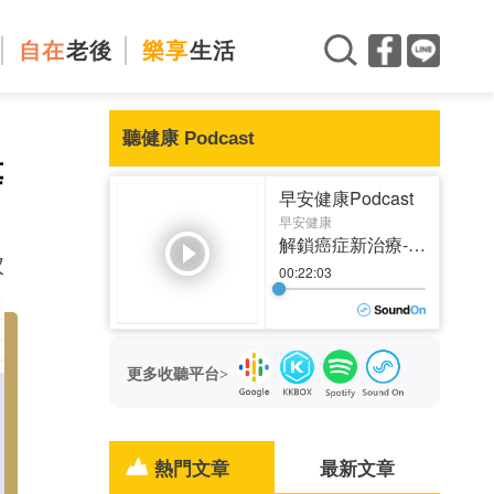
自在
老後
樂享
生活
聽健康 Podcast
等
次
更多收聽平台>
熱門文章
最新文章